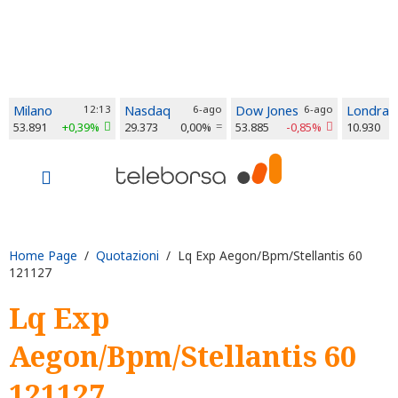
Milano
12:13
Nasdaq
6-ago
Dow Jones
6-ago
Londra
53.891
+0,39%
29.373
0,00%
53.885
-0,85%
10.930
Home Page
/
Quotazioni
/ Lq Exp Aegon/Bpm/Stellantis 60
121127
Lq Exp
Aegon/Bpm/Stellantis 60
121127