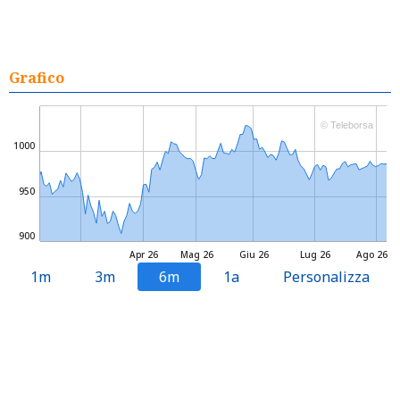
Grafico
© Teleborsa
1000
950
900
Apr 26
Mag 26
Giu 26
Lug 26
Ago 26
1m
3m
6m
1a
Personalizza