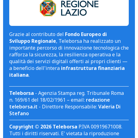
Grazie al contributo del
Fondo Europeo di
Sviluppo Regionale
, Teleborsa ha realizzato un
importante percorso di innovazione tecnologica che
rafforza la sicurezza, la resilienza operativa e la
qualità dei servizi digitali offerti ai propri clienti —
a beneficio dell'intera
infrastruttura finanziaria
italiana
.
Teleborsa
- Agenzia Stampa reg. Tribunale Roma
n. 169/61 del 18/02/1961 – email:
redazione
teleborsa.it
- Direttore Responsabile:
Valeria Di
Stefano
Copyright © 2026 Teleborsa
P.IVA 00919671008.
Tutti i diritti riservati. E' vietata la riproduzione