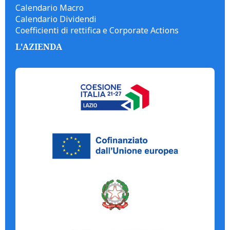
Calendario Macro
Calendario Dividendi
Coefficienti di rettifica e Corporate Actions
L'AZIENDA