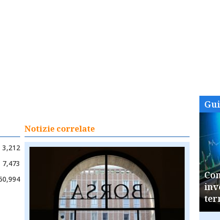
Gu
Notizie correlate
3,212
7,473
Com
50,994
inv
ter