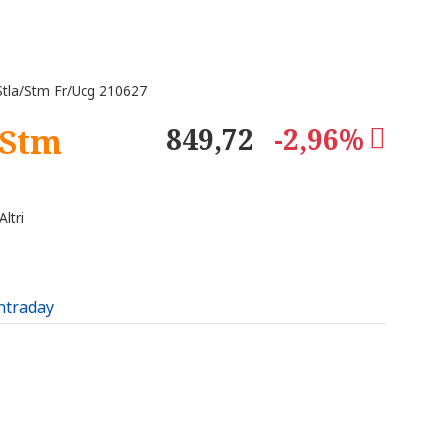
tla/Stm Fr/Ucg 210627
/Stm
849,72
-2,96%
ltri
intraday