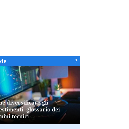
ide
e diversificare gli
estimenti: glossario dei
mini tecnici