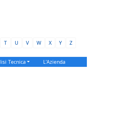
T
U
V
W
X
Y
Z
isi Tecnica
L'Azienda