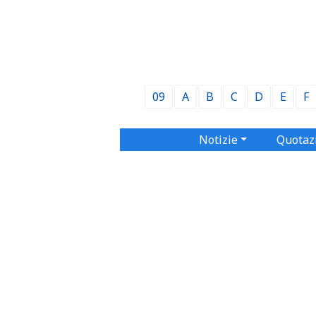
09
A
B
C
D
E
F
Notizie
Quotaz