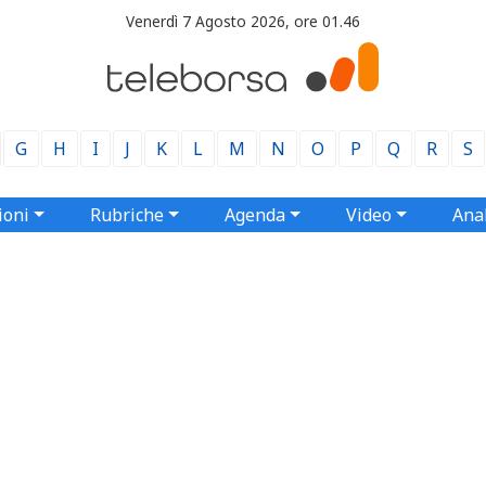
Venerdì 7 Agosto 2026, ore 01.46
G
H
I
J
K
L
M
N
O
P
Q
R
S
ioni
Rubriche
Agenda
Video
Anal