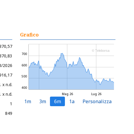
Grafico
870,57
© Teleborsa
700
 870,83
8/2026
600
 916,17
500
. x n.d.
400
. x n.d.
Mag 26
Lug 26
1m
3m
6m
1a
Personalizza
1
849