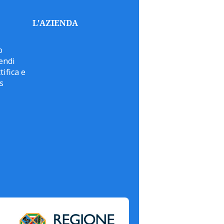
L'AZIENDA
o
endi
tifica e
s