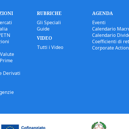
ZIONI
RUBRICHE
AGENDA
ercati
Gli Speciali
Eventi
alia
Guide
Calendario Macr
/ETN
Calendario Divid
VIDEO
ioni
Coefficienti di ret
Tutti i Video
Corporate Action
Valute
 Prime
e Derivati
genzie