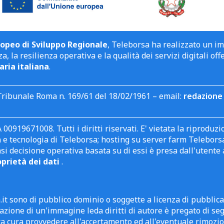
opeo di Sviluppo Regionale
, Teleborsa ha realizzato un i
a, la resilienza operativa e la qualità dei servizi digitali off
aria italiana
.
Tribunale Roma n. 169/61 del 18/02/1961 – email:
redazione 
 00919671008. Tutti i diritti riservati. E' vietata la riprodu
e tecnologia di Teleborsa; hosting su server farm Teleborsa. I
asi decisione operativa basata su di essi è presa dall'uten
oprietà dei dati
.
it sono di pubblico dominio o soggette a licenza di pubblic
zione di un'immagine leda diritti di autore è pregato di segn
ra cura provvedere all'accertamento ed all'eventuale rimozio