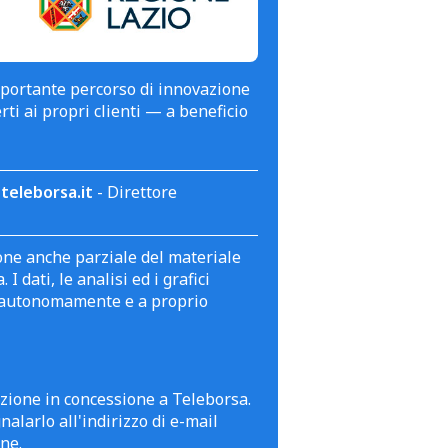
mportante percorso di innovazione
erti ai propri clienti — a beneficio
teleborsa.it
- Direttore
zione anche parziale del materiale
 dati, le analisi ed i grafici
te autonomamente e a proprio
azione in concessione a Teleborsa.
alarlo all'indirizzo di e-mail
ne.