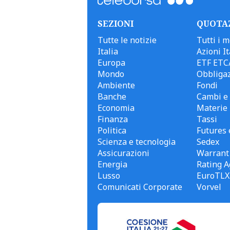
SEZIONI
QUOTA
Tutte le notizie
Tutti i m
Italia
Azioni It
Europa
ETF ETC
Mondo
Obbligaz
Ambiente
Fondi
Banche
Cambi e 
Economia
Materie
Finanza
Tassi
Politica
Futures 
Scienza e tecnologia
Sedex
Assicurazioni
Warrant
Energia
Rating A
Lusso
EuroTLX
Comunicati Corporate
Vorvel