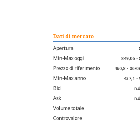
Dati di mercato
Apertura
Min-Max oggi
849,06 -
Prezzo di riferimento
460,8 - 06/0
Min-Max anno
437,1 -
Bid
n.d
Ask
n.d
Volume totale
Controvalore