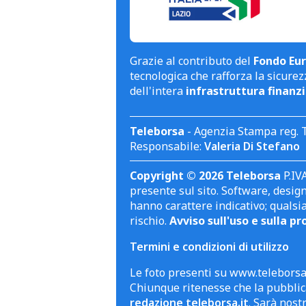
Grazie al contributo del
Fondo Eur
tecnologica che rafforza la sicurezz
dell'intera
infrastruttura finanzi
Teleborsa
- Agenzia Stampa reg. 
Responsabile:
Valeria Di Stefano
Copyright © 2026 Teleborsa
P.IVA
presente sul sito. Software, design 
hanno carattere indicativo; qualsi
rischio.
Avviso sull'uso e sulla pr
Termini e condizioni di utilizzo
Le foto presenti su www.teleborsa.
Chiunque ritenesse che la pubblica
redazione teleborsa.it
. Sarà nost