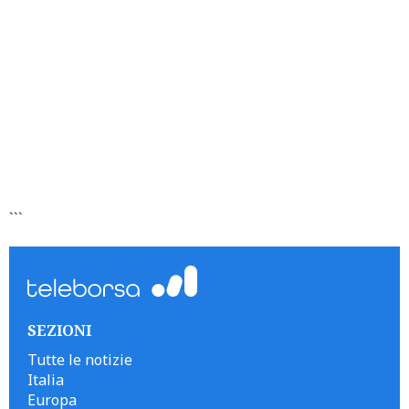
```
SEZIONI
Tutte le notizie
Italia
Europa