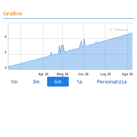
Grafico
© Teleborsa
4
3
2
Apr 26
Mag 26
Giu 26
Lug 26
Ago 26
1m
3m
6m
1a
Personalizza