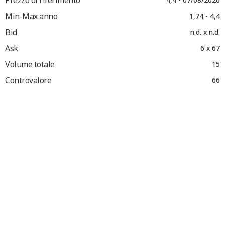
Min-Max anno
1,74 - 4,4
Bid
n.d. x n.d.
Ask
6 x 67
Volume totale
15
Controvalore
66