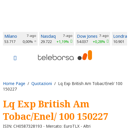
Milano
7-ago
Nasdaq
7-ago
Dow Jones
7-ago
Londra
53.717
0,00%
29.722
+1,19%
54.037
+0,28%
10.901
Home Page
/
Quotazioni
/ Lq Exp British Am Tobac/Enel/ 100
150227
Lq Exp British Am
Tobac/Enel/ 100 150227
ISIN: CH0587328193 - Mercato: EuroTLX - Altri