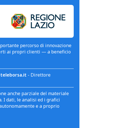
mportante percorso di innovazione
erti ai propri clienti — a beneficio
teleborsa.it
- Direttore
zione anche parziale del materiale
 dati, le analisi ed i grafici
te autonomamente e a proprio