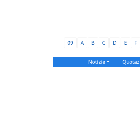
09
A
B
C
D
E
F
Notizie
Quotaz