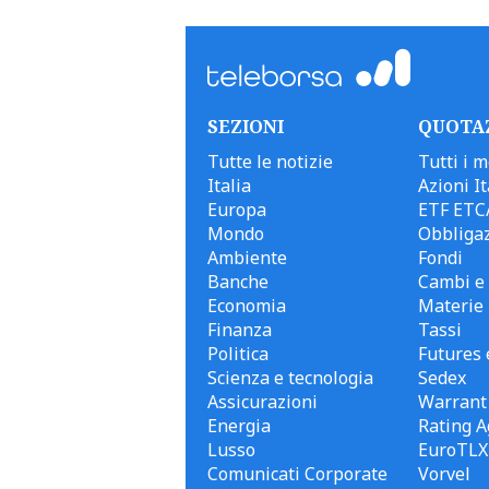
SEZIONI
QUOTA
Tutte le notizie
Tutti i m
Italia
Azioni It
Europa
ETF ETC
Mondo
Obbligaz
Ambiente
Fondi
Banche
Cambi e 
Economia
Materie
Finanza
Tassi
Politica
Futures 
Scienza e tecnologia
Sedex
Assicurazioni
Warrant
Energia
Rating A
Lusso
EuroTLX
Comunicati Corporate
Vorvel