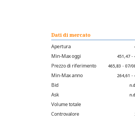
Dati di mercato
Apertura
Min-Max oggi
451,47 -
Prezzo di riferimento
465,83 - 07/0
Min-Max anno
264,61 -
Bid
n.d
Ask
n.d
Volume totale
Controvalore