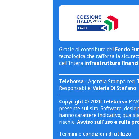
Grazie al contributo del
Fondo Eur
tecnologica che rafforza la sicurezz
dell'intera
infrastruttura finanzi
Teleborsa
- Agenzia Stampa reg. 
Responsabile:
Valeria Di Stefano
Copyright © 2026 Teleborsa
P.IVA
presente sul sito. Software, design 
hanno carattere indicativo; qualsi
rischio.
Avviso sull'uso e sulla pr
Termini e condizioni di utilizzo