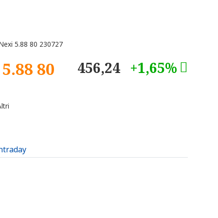
exi 5.88 80 230727
5.88 80
456,24
+1,65%
tri
intraday