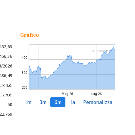
Grafico
452,63
© Teleborsa
 456,36
400
8/2026
300
 486,49
. x n.d.
200
Mag 26
Lug 26
. x n.d.
1m
3m
6m
1a
Personalizza
50
22.769