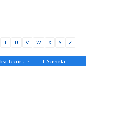
T
U
V
W
X
Y
Z
isi Tecnica
L'Azienda