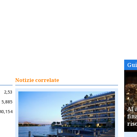
Gu
Notizie correlate
2,53
5,885
AI 
40,154
fin
ris