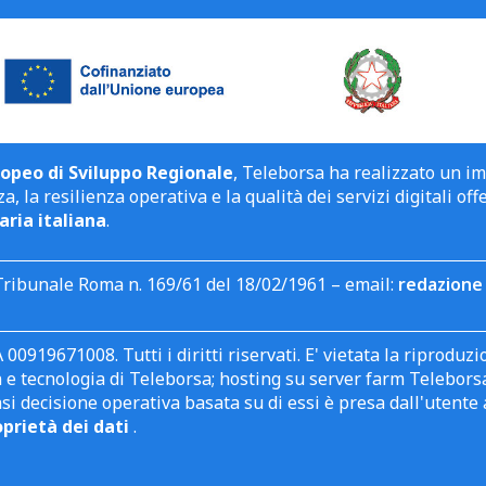
opeo di Sviluppo Regionale
, Teleborsa ha realizzato un i
a, la resilienza operativa e la qualità dei servizi digitali off
aria italiana
.
Tribunale Roma n. 169/61 del 18/02/1961 – email:
redazione 
 00919671008. Tutti i diritti riservati. E' vietata la riprodu
e tecnologia di Teleborsa; hosting su server farm Teleborsa. I
asi decisione operativa basata su di essi è presa dall'uten
oprietà dei dati
.