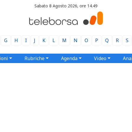
Sabato 8 Agosto 2026, ore 14.49
G
H
I
J
K
L
M
N
O
P
Q
R
S
ioni
Rubriche
Agenda
Video
Anal