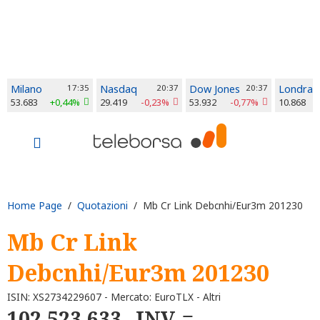
Milano
17:35
Nasdaq
20:37
Dow Jones
20:37
Londra
53.683
+0,44%
29.419
-0,23%
53.932
-0,77%
10.868
Home Page
/
Quotazioni
/ Mb Cr Link Debcnhi/Eur3m 201230
Mb Cr Link
Debcnhi/Eur3m 201230
ISIN: XS2734229607 - Mercato: EuroTLX - Altri
102.523,633
INV.