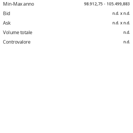
Min-Max anno
98.912,75 - 105.499,883
Bid
n.d. x n.d.
Ask
n.d. x n.d.
Volume totale
n.d.
Controvalore
n.d.