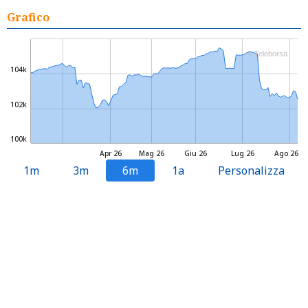
Grafico
© Teleborsa
104k
102k
100k
Apr 26
Mag 26
Giu 26
Lug 26
Ago 26
1m
3m
6m
1a
Personalizza