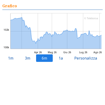
Grafico
© Teleborsa
102k
100k
Apr 26
Mag 26
Giu 26
Lug 26
Ago 26
1m
3m
6m
1a
Personalizza