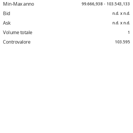
Min-Max anno
99.666,938 - 103.543,133
Bid
n.d. x n.d.
Ask
n.d. x n.d.
Volume totale
1
Controvalore
103.595