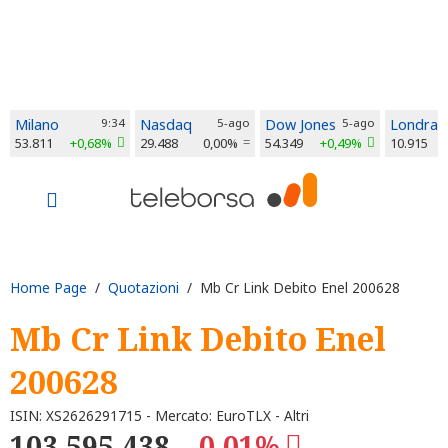
Milano
9:34
Nasdaq
5-ago
Dow Jones
5-ago
Londra
53.811
+0,68%
29.488
0,00%
54.349
+0,49%
10.915
Home Page
/
Quotazioni
/ Mb Cr Link Debito Enel 200628
Mb Cr Link Debito Enel
200628
ISIN: XS2626291715 - Mercato: EuroTLX - Altri
103.595,438
-0,01%