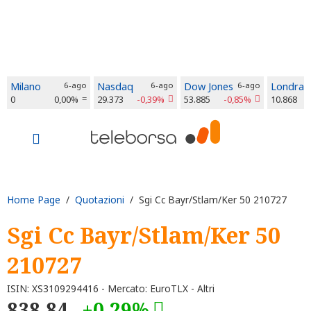
Milano
6-ago
Nasdaq
6-ago
Dow Jones
6-ago
Londra
0
0,00%
29.373
-0,39%
53.885
-0,85%
10.868
Home Page
/
Quotazioni
/ Sgi Cc Bayr/Stlam/Ker 50 210727
Sgi Cc Bayr/Stlam/Ker 50
210727
ISIN: XS3109294416 - Mercato: EuroTLX - Altri
838,84
+0,29%