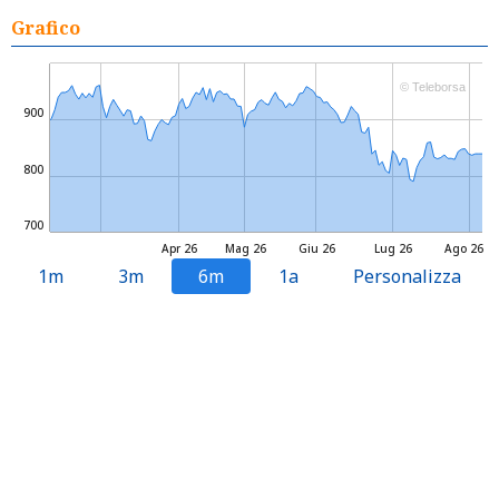
Grafico
© Teleborsa
900
800
700
Apr 26
Mag 26
Giu 26
Lug 26
Ago 26
1m
3m
6m
1a
Personalizza