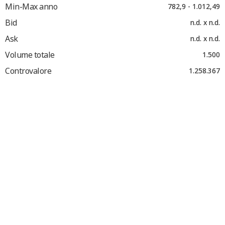
Min-Max anno
782,9 - 1.012,49
Bid
n.d. x n.d.
Ask
n.d. x n.d.
Volume totale
1.500
Controvalore
1.258.367