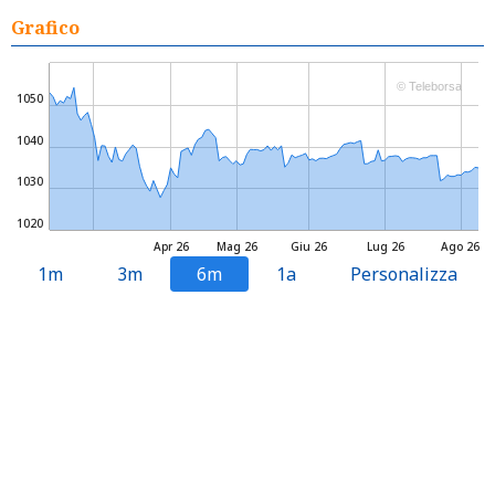
Grafico
© Teleborsa
1050
1040
1030
1020
Apr 26
Mag 26
Giu 26
Lug 26
Ago 26
1m
3m
6m
1a
Personalizza