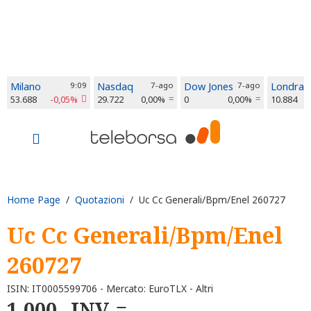
Milano
9:09
Nasdaq
7-ago
Dow Jones
7-ago
Londra
53.688
-0,05%
29.722
0,00%
0
0,00%
10.884
Home Page
/
Quotazioni
/ Uc Cc Generali/Bpm/Enel 260727
Uc Cc Generali/Bpm/Enel
260727
ISIN: IT0005599706 - Mercato: EuroTLX - Altri
1.000
INV.