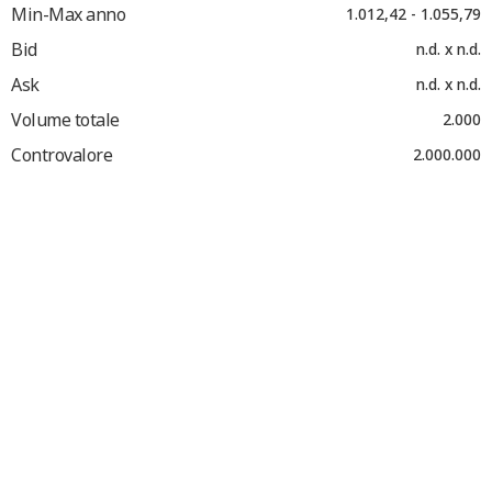
Min-Max anno
1.012,42 - 1.055,79
Bid
n.d. x n.d.
Ask
n.d. x n.d.
Volume totale
2.000
Controvalore
2.000.000