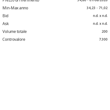
Min-Max anno
34,23 - 71,02
Bid
n.d. x n.d.
Ask
n.d. x n.d.
Volume totale
200
Controvalore
7.300