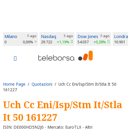
Milano
7-ago
Nasdaq
7-ago
Dow Jones
7-ago
Londra
0
0,00%
29.722
+1,19%
54.037
+0,28%
10.901
Home Page
/
Quotazioni
/ Uch Cc Eni/Isp/Stm It/Stla It 50
161227
Uch Cc Eni/Isp/Stm It/Stla
It 50 161227
ISIN: DE000HD5N2J0 - Mercato: EuroTLX - Altri