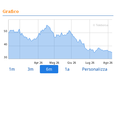
Grafico
© Teleborsa
50
40
30
Apr 26
Mag 26
Giu 26
Lug 26
Ago 26
1m
3m
6m
1a
Personalizza