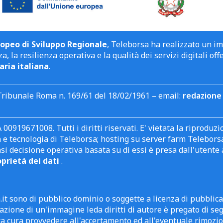
opeo di Sviluppo Regionale
, Teleborsa ha realizzato un i
a, la resilienza operativa e la qualità dei servizi digitali off
aria italiana
.
Tribunale Roma n. 169/61 del 18/02/1961 – email:
redazione 
 00919671008. Tutti i diritti riservati. E' vietata la riprodu
e tecnologia di Teleborsa; hosting su server farm Teleborsa. I
asi decisione operativa basata su di essi è presa dall'uten
oprietà dei dati
.
it sono di pubblico dominio o soggette a licenza di pubblic
zione di un'immagine leda diritti di autore è pregato di segn
ra cura provvedere all'accertamento ed all'eventuale rimozio