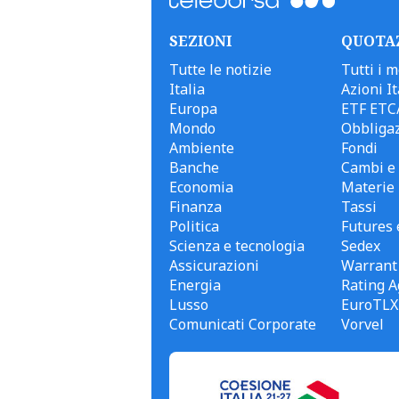
SEZIONI
QUOTA
Tutte le notizie
Tutti i m
Italia
Azioni It
Europa
ETF ETC
Mondo
Obbligaz
Ambiente
Fondi
Banche
Cambi e 
Economia
Materie
Finanza
Tassi
Politica
Futures 
Scienza e tecnologia
Sedex
Assicurazioni
Warrant
Energia
Rating A
Lusso
EuroTLX
Comunicati Corporate
Vorvel