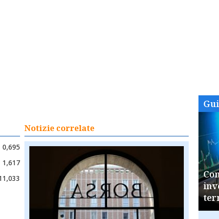
Gu
Notizie correlate
0,695
1,617
Com
11,033
inv
ter