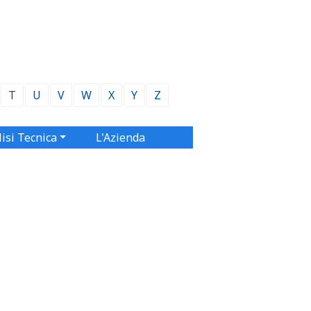
T
U
V
W
X
Y
Z
isi Tecnica
L'Azienda