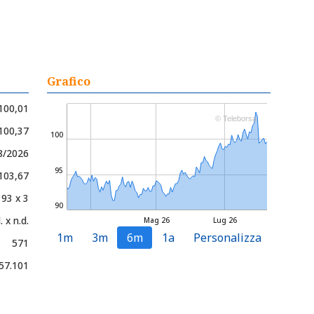
Grafico
100,01
© Teleborsa
 100,37
100
8/2026
95
 103,67
93 x 3
90
. x n.d.
Mag 26
Lug 26
1m
3m
6m
1a
Personalizza
571
57.101