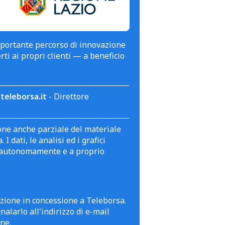
mportante percorso di innovazione
erti ai propri clienti — a beneficio
teleborsa.it
- Direttore
zione anche parziale del materiale
 dati, le analisi ed i grafici
te autonomamente e a proprio
azione in concessione a Teleborsa.
alarlo all'indirizzo di e-mail
ne.