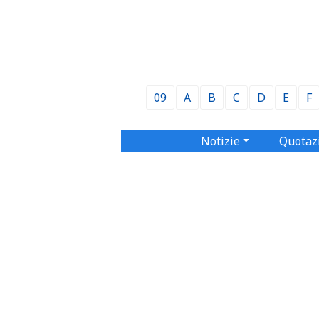
09
A
B
C
D
E
F
Notizie
Quotaz