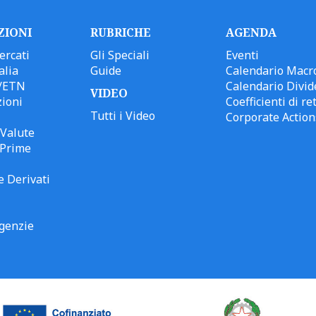
ZIONI
RUBRICHE
AGENDA
ercati
Gli Speciali
Eventi
alia
Guide
Calendario Macr
/ETN
Calendario Divid
VIDEO
ioni
Coefficienti di ret
Tutti i Video
Corporate Action
Valute
 Prime
e Derivati
genzie