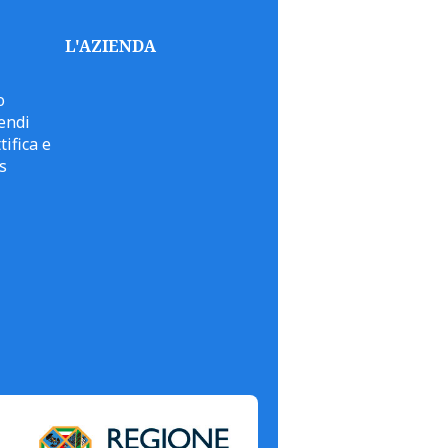
L'AZIENDA
o
endi
tifica e
s