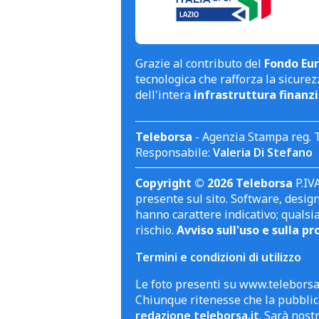
Grazie al contributo del
Fondo Eur
tecnologica che rafforza la sicurezz
dell'intera
infrastruttura finanzi
Teleborsa
- Agenzia Stampa reg. 
Responsabile:
Valeria Di Stefano
Copyright © 2026 Teleborsa
P.IVA
presente sul sito. Software, design 
hanno carattere indicativo; qualsi
rischio.
Avviso sull'uso e sulla pr
Termini e condizioni di utilizzo
Le foto presenti su www.teleborsa.
Chiunque ritenesse che la pubblica
redazione teleborsa.it
. Sarà nost