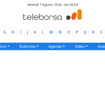
Venerdì 7 Agosto 2026, ore 06.04
G
H
I
J
K
L
M
N
O
P
Q
R
S
ioni
Rubriche
Agenda
Video
Anal