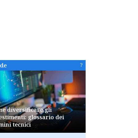
ide
e diversificare gli
estimenti: glossario dei
mini tecnici