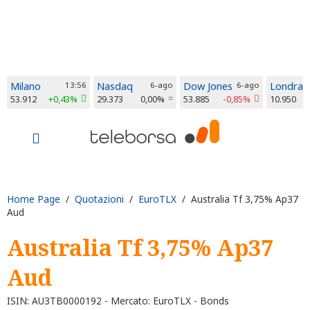
Milano
13:56
Nasdaq
6-ago
Dow Jones
6-ago
Londra
53.912
+0,43%
29.373
0,00%
53.885
-0,85%
10.950
Home Page
/
Quotazioni
/
EuroTLX
/ Australia Tf 3,75% Ap37
Aud
Australia Tf 3,75% Ap37
Aud
ISIN: AU3TB0000192 - Mercato: EuroTLX - Bonds