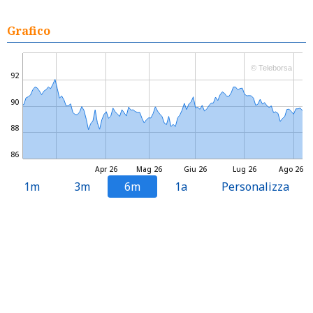
Grafico
© Teleborsa
92
90
88
86
Apr 26
Mag 26
Giu 26
Lug 26
Ago 26
1m
3m
6m
1a
Personalizza