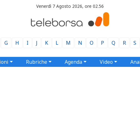
Venerdì 7 Agosto 2026, ore 02.56
G
H
I
J
K
L
M
N
O
P
Q
R
S
ioni
Rubriche
Agenda
Video
Anal