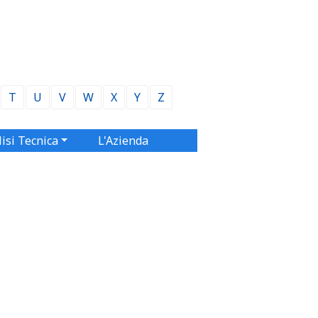
T
U
V
W
X
Y
Z
isi Tecnica
L'Azienda