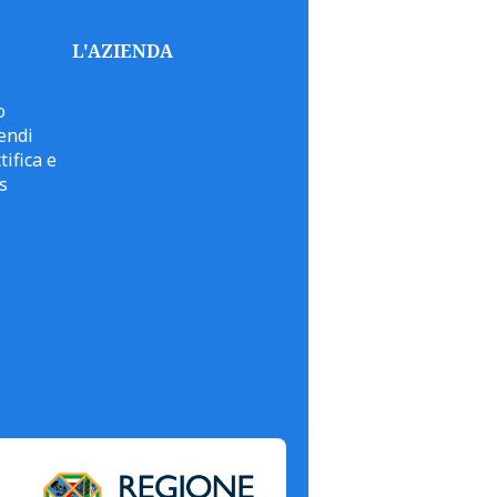
L'AZIENDA
o
endi
tifica e
s