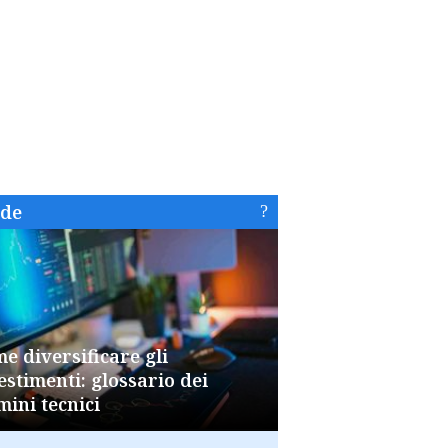
ide
e diversificare gli
estimenti: glossario dei
mini tecnici