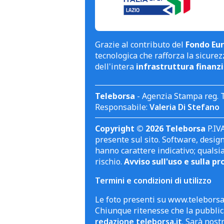
Grazie al contributo del
Fondo Eur
tecnologica che rafforza la sicurezz
dell'intera
infrastruttura finanzi
Teleborsa
- Agenzia Stampa reg. 
Responsabile:
Valeria Di Stefano
Copyright © 2026 Teleborsa
P.IVA
presente sul sito. Software, design 
hanno carattere indicativo; qualsi
rischio.
Avviso sull'uso e sulla pr
Termini e condizioni di utilizzo
Le foto presenti su www.teleborsa.
Chiunque ritenesse che la pubblica
redazione teleborsa.it
. Sarà nost