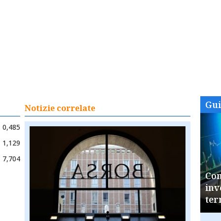
Gu
Notizie correlate
0,485
1,129
7,704
Com
inv
ter