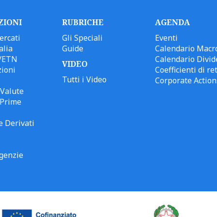
ZIONI
RUBRICHE
AGENDA
ercati
Gli Speciali
Eventi
alia
Guide
Calendario Macr
/ETN
Calendario Divid
VIDEO
ioni
Coefficienti di ret
Tutti i Video
Corporate Action
Valute
 Prime
e Derivati
genzie