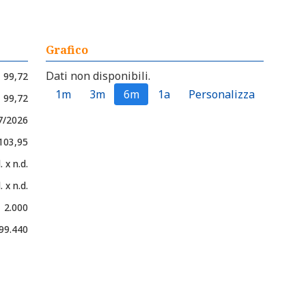
Grafico
Dati non disponibili.
99,72
1m
3m
6m
1a
Personalizza
- 99,72
7/2026
 103,95
. x n.d.
. x n.d.
2.000
99.440