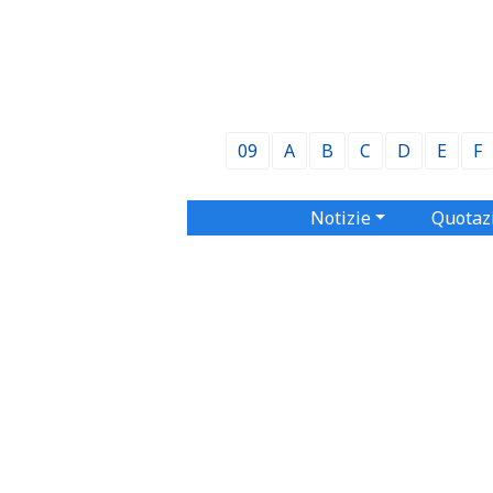
09
A
B
C
D
E
F
Notizie
Quotaz