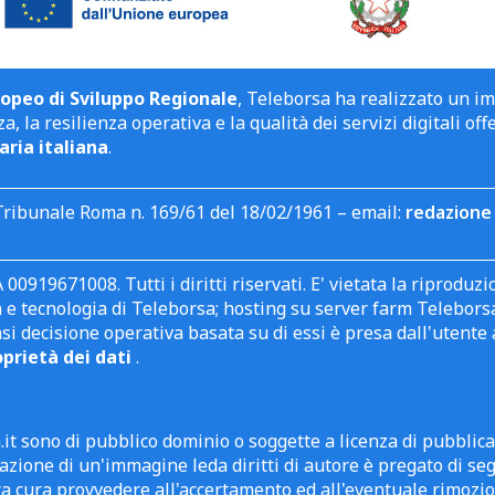
opeo di Sviluppo Regionale
, Teleborsa ha realizzato un i
a, la resilienza operativa e la qualità dei servizi digitali off
aria italiana
.
Tribunale Roma n. 169/61 del 18/02/1961 – email:
redazione 
 00919671008. Tutti i diritti riservati. E' vietata la riprodu
e tecnologia di Teleborsa; hosting su server farm Teleborsa. I
asi decisione operativa basata su di essi è presa dall'uten
oprietà dei dati
.
it sono di pubblico dominio o soggette a licenza di pubblic
zione di un'immagine leda diritti di autore è pregato di segn
ra cura provvedere all'accertamento ed all'eventuale rimozio