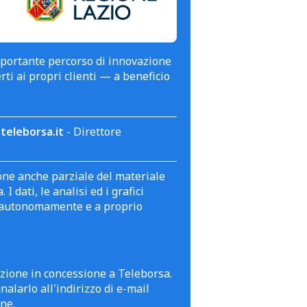
mportante percorso di innovazione
erti ai propri clienti — a beneficio
teleborsa.it
- Direttore
zione anche parziale del materiale
 dati, le analisi ed i grafici
te autonomamente e a proprio
azione in concessione a Teleborsa.
alarlo all'indirizzo di e-mail
ne.