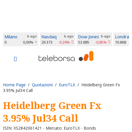
Milano
6-ago
Nasdaq
6-ago
Dow Jones
6-ago
Londra
0
0,00%
29.373
-0,39%
53.885
-0,85%
10.868
Home Page
/
Quotazioni
/
EuroTLX
/ Heidelberg Green Fx
3.95% Jul34 Call
Heidelberg Green Fx
3.95% Jul34 Call
ISIN: XS2842061421 - Mercato: EuroTLX - Bonds