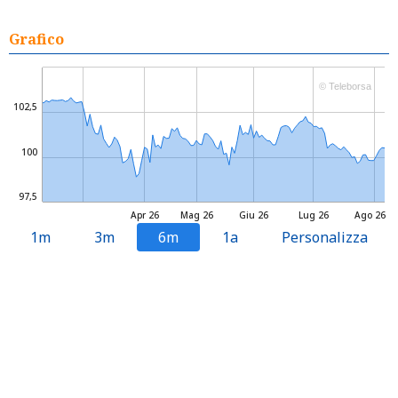
Grafico
© Teleborsa
102,5
100
97,5
Apr 26
Mag 26
Giu 26
Lug 26
Ago 26
1m
3m
6m
1a
Personalizza