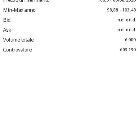
Min-Max anno
98,88 - 103,48
Bid
n.d. x n.d.
Ask
n.d. x n.d.
Volume totale
6.000
Controvalore
603.130