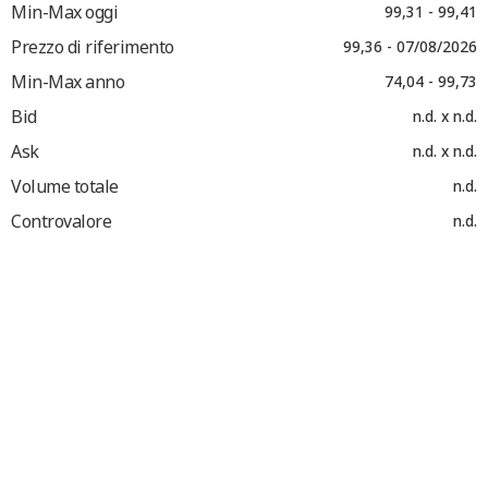
Min-Max oggi
99,31 - 99,41
Prezzo di riferimento
99,36 - 07/08/2026
Min-Max anno
74,04 - 99,73
Bid
n.d. x n.d.
Ask
n.d. x n.d.
Volume totale
n.d.
Controvalore
n.d.