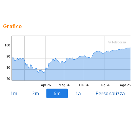
Grafico
© Teleborsa
100
90
80
70
Apr 26
Mag 26
Giu 26
Lug 26
Ago 26
1m
3m
6m
1a
Personalizza