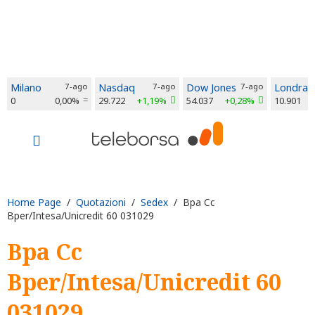
Milano
7-ago
Nasdaq
7-ago
Dow Jones
7-ago
Londra
0
0,00%
29.722
+1,19%
54.037
+0,28%
10.901
Home Page
/
Quotazioni
/
Sedex
/ Bpa Cc
Bper/Intesa/Unicredit 60 031029
Bpa Cc
Bper/Intesa/Unicredit 60
031029