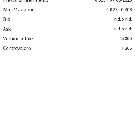
Min-Max anno
0,027 - 0,408
Bid
n.d. x n.d.
Ask
n.d. x n.d.
Volume totale
45.000
Controvalore
1.265