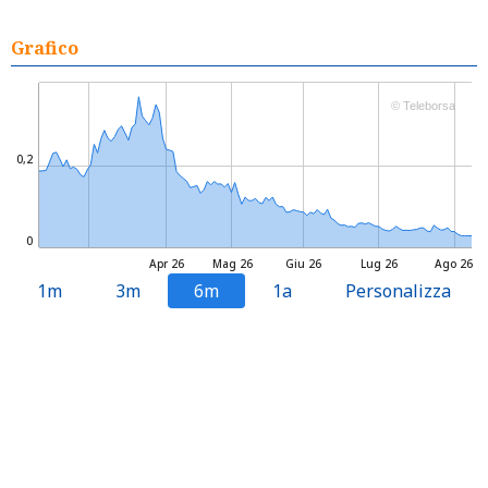
Grafico
© Teleborsa
0,2
0
Apr 26
Mag 26
Giu 26
Lug 26
Ago 26
1m
3m
6m
1a
Personalizza