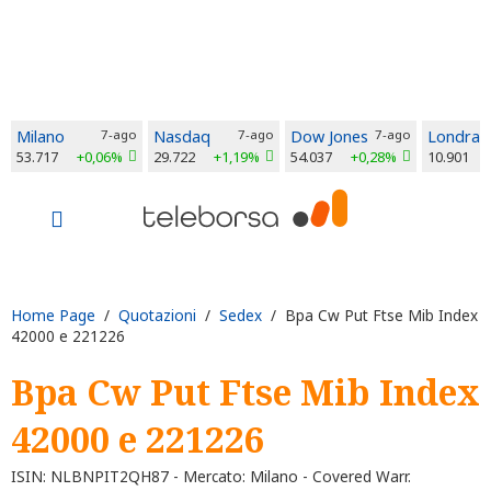
Milano
7-ago
Nasdaq
7-ago
Dow Jones
7-ago
Londra
53.717
+0,06%
29.722
+1,19%
54.037
+0,28%
10.901
Home Page
/
Quotazioni
/
Sedex
/ Bpa Cw Put Ftse Mib Index
42000 e 221226
Bpa Cw Put Ftse Mib Index
42000 e 221226
ISIN: NLBNPIT2QH87 - Mercato: Milano - Covered Warr.