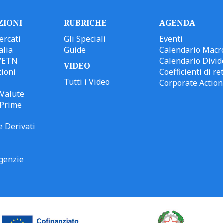
ZIONI
RUBRICHE
AGENDA
ercati
Gli Speciali
Eventi
alia
Guide
Calendario Macr
/ETN
Calendario Divid
VIDEO
ioni
Coefficienti di ret
Tutti i Video
Corporate Action
Valute
 Prime
e Derivati
genzie