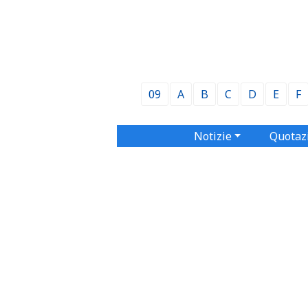
09
A
B
C
D
E
F
Notizie
Quotaz