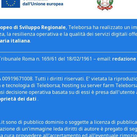
opeo di Sviluppo Regionale
, Teleborsa ha realizzato un i
a, la resilienza operativa e la qualità dei servizi digitali off
aria italiana
.
Tribunale Roma n. 169/61 del 18/02/1961 – email:
redazione 
 00919671008. Tutti i diritti riservati. E' vietata la riprodu
e tecnologia di Teleborsa; hosting su server farm Teleborsa. I
asi decisione operativa basata su di essi è presa dall'uten
oprietà dei dati
.
it sono di pubblico dominio o soggette a licenza di pubblic
zione di un'immagine leda diritti di autore è pregato di segn
ra cura provvedere all'accertamento ed all'eventuale rimozio