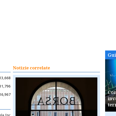
Gu
Notizie correlate
13,668
31,796
Com
16,967
inv
ter
sla Inc