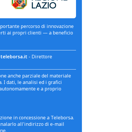
mportante percorso di innovazione
erti ai propri clienti — a beneficio
teleborsa.it
- Direttore
zione anche parziale del materiale
 dati, le analisi ed i grafici
te autonomamente e a proprio
azione in concessione a Teleborsa.
alarlo all'indirizzo di e-mail
ne.