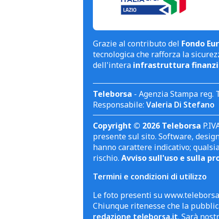
Grazie al contributo del
Fondo Eur
tecnologica che rafforza la sicurezz
dell'intera
infrastruttura finanzi
Teleborsa
- Agenzia Stampa reg. 
Responsabile:
Valeria Di Stefano
Copyright © 2026 Teleborsa
P.IVA
presente sul sito. Software, design 
hanno carattere indicativo; qualsi
rischio.
Avviso sull'uso e sulla pr
Termini e condizioni di utilizzo
Le foto presenti su www.teleborsa.
Chiunque ritenesse che la pubblica
redazione teleborsa.it
. Sarà nost