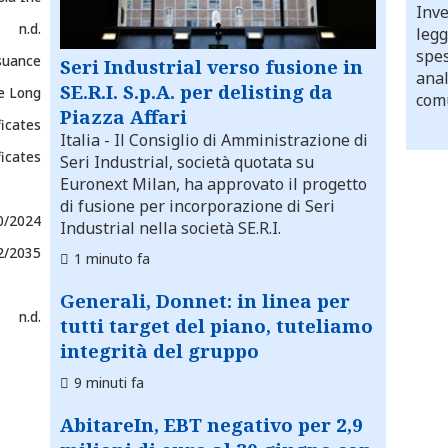
Inve
n.d.
legg
spes
suance
Seri Industrial verso fusione in
anal
SE.R.I. S.p.A. per delisting da
e Long
comu
Piazza Affari
ficates
Italia
- Il Consiglio di Amministrazione di
ficates
Seri Industrial, società quotata su
Euronext Milan, ha approvato il progetto
di fusione per incorporazione di Seri
0/2024
Industrial nella società SE.R.I.
2/2035
1 minuto fa
Generali, Donnet: in linea per
n.d.
tutti target del piano, tuteliamo
integrità del gruppo
9 minuti fa
AbitareIn, EBT negativo per 2,9