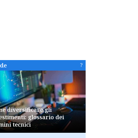
ide
e diversificare gli
estimenti: glossario dei
mini tecnici