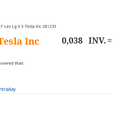
 Lev Lg X 5 Tesla Inc 281235
Tesla Inc
0,038
INV.
overed Warr.
intraday