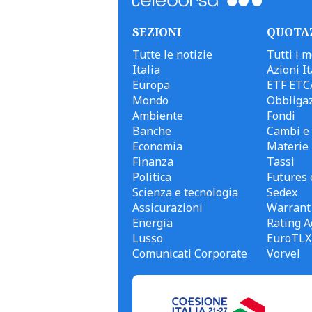
SEZIONI
QUOTA
Tutte le notizie
Tutti i m
Italia
Azioni It
Europa
ETF ETC
Mondo
Obbligaz
Ambiente
Fondi
Banche
Cambi e 
Economia
Materie
Finanza
Tassi
Politica
Futures 
Scienza e tecnologia
Sedex
Assicurazioni
Warrant
Energia
Rating A
Lusso
EuroTLX
Comunicati Corporate
Vorvel