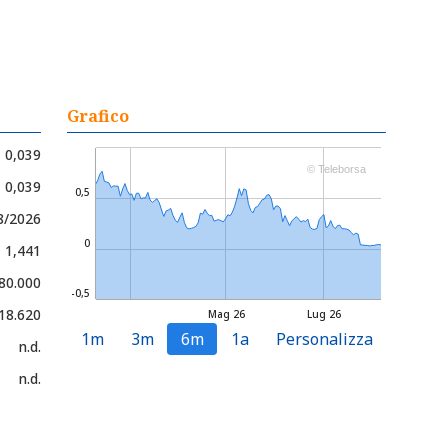
Grafico
0,039
© Teleborsa
- 0,039
0,5
8/2026
0
- 1,441
280.000
-0,5
18.620
Mag 26
Lug 26
1m
3m
6m
1a
Personalizza
n.d.
n.d.