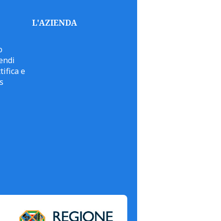
L'AZIENDA
o
endi
tifica e
s