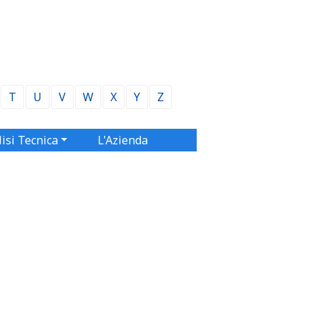
T
U
V
W
X
Y
Z
isi Tecnica
L'Azienda