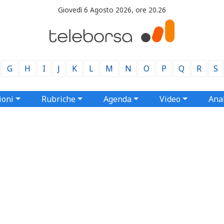
Giovedì 6 Agosto 2026, ore 20.26
G
H
I
J
K
L
M
N
O
P
Q
R
S
ioni
Rubriche
Agenda
Video
Anal