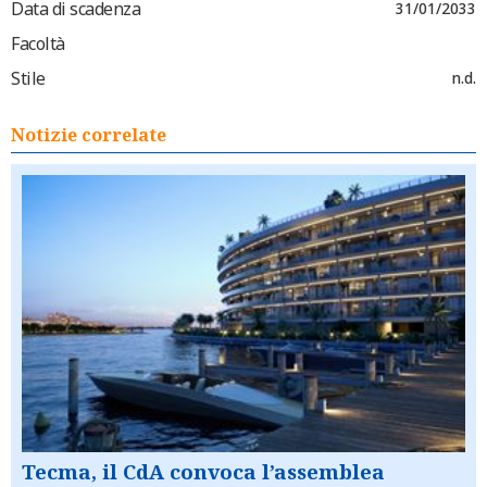
Data di scadenza
31/01/2033
Facoltà
Stile
n.d.
Notizie correlate
Tecma, il CdA convoca l’assemblea