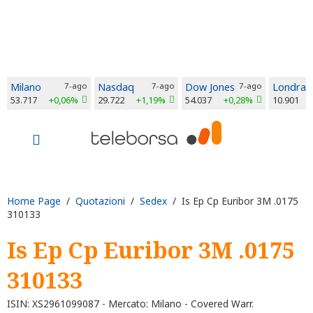
Milano
7-ago
Nasdaq
7-ago
Dow Jones
7-ago
Londra
53.717
+0,06%
29.722
+1,19%
54.037
+0,28%
10.901
Home Page
/
Quotazioni
/
Sedex
/ Is Ep Cp Euribor 3M .0175
310133
Is Ep Cp Euribor 3M .0175
310133
ISIN: XS2961099087 - Mercato: Milano - Covered Warr.