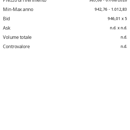
Min-Max anno
942,76 - 1.012,83
Bid
946,01 x 5
Ask
n.d. x n.d.
Volume totale
n.d.
Controvalore
n.d.