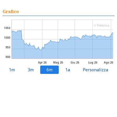
Grafico
© Teleborsa
1050
1000
950
900
Apr 26
Mag 26
Giu 26
Lug 26
Ago 26
1m
3m
6m
1a
Personalizza