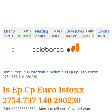
Milano
12:40
Nasdaq
5-ago
Dow Jones
5-ago
Londra
53.931
+0,91%
29.488
0,00%
54.349
+0,49%
10.912
Home Page
/
Quotazioni
/
Sedex
/ Is Ep Cp Euro Istoxx
2754.737 140 280230
Is Ep Cp Euro Istoxx
2754.737 140 280230
ISIN: XS2983830550 - Mercato: Milano - Covered Warr.