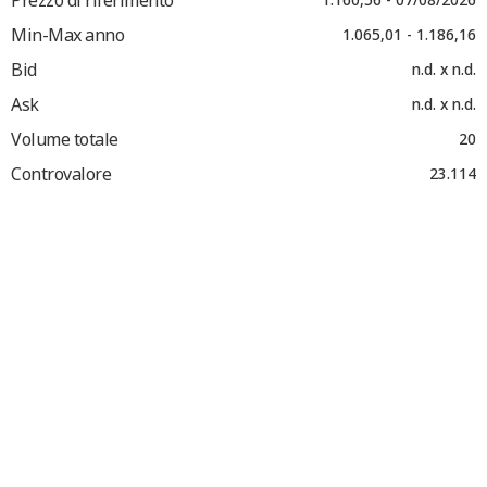
Min-Max anno
1.065,01 - 1.186,16
Bid
n.d. x n.d.
Ask
n.d. x n.d.
Volume totale
20
Controvalore
23.114