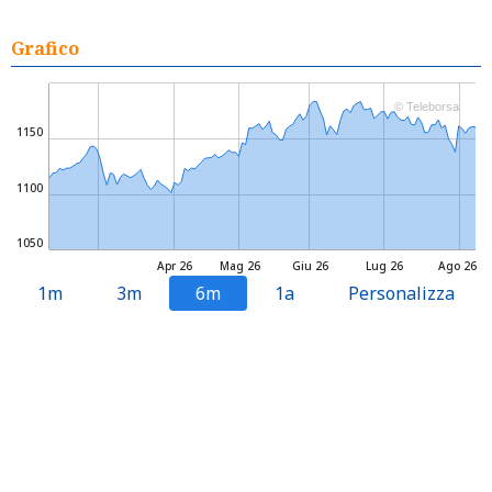
Grafico
© Teleborsa
1150
1100
1050
Apr 26
Mag 26
Giu 26
Lug 26
Ago 26
1m
3m
6m
1a
Personalizza