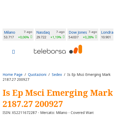
Milano
7-ago
Nasdaq
7-ago
Dow Jones
7-ago
Londra
53.717
+0,06%
29.722
+1,19%
54.037
+0,28%
10.901
Home Page
/
Quotazioni
/
Sedex
/ Is Ep Msci Emerging Mark
2187.27 200927
Is Ep Msci Emerging Mark
2187.27 200927
ISIN: XS2211672287 - Mercato: Milano - Covered Warr.