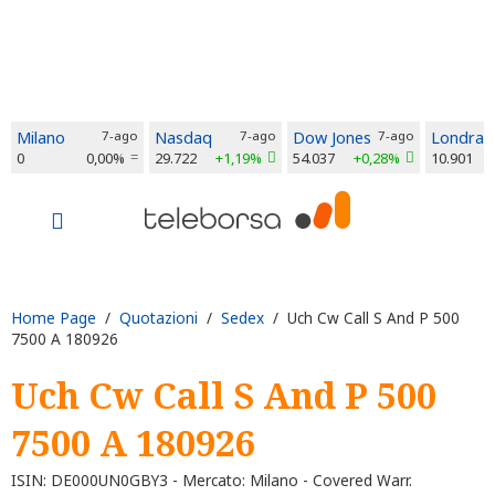
Milano
7-ago
Nasdaq
7-ago
Dow Jones
7-ago
Londra
0
0,00%
29.722
+1,19%
54.037
+0,28%
10.901
Home Page
/
Quotazioni
/
Sedex
/ Uch Cw Call S And P 500
7500 A 180926
Uch Cw Call S And P 500
7500 A 180926
ISIN: DE000UN0GBY3 - Mercato: Milano - Covered Warr.