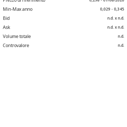
Min-Max anno
0,029 - 0,345
Bid
n.d. x n.d.
Ask
n.d. x n.d.
Volume totale
n.d.
Controvalore
n.d.