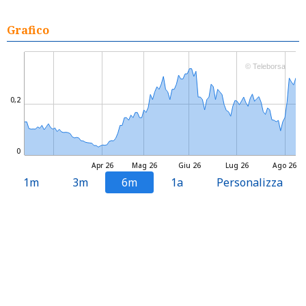
Grafico
© Teleborsa
0,2
0
Apr 26
Mag 26
Giu 26
Lug 26
Ago 26
1m
3m
6m
1a
Personalizza