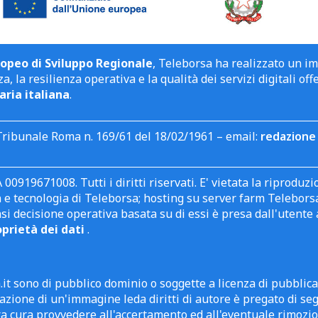
opeo di Sviluppo Regionale
, Teleborsa ha realizzato un i
a, la resilienza operativa e la qualità dei servizi digitali off
aria italiana
.
Tribunale Roma n. 169/61 del 18/02/1961 – email:
redazione 
 00919671008. Tutti i diritti riservati. E' vietata la riprodu
e tecnologia di Teleborsa; hosting su server farm Teleborsa. I
asi decisione operativa basata su di essi è presa dall'uten
oprietà dei dati
.
it sono di pubblico dominio o soggette a licenza di pubblic
zione di un'immagine leda diritti di autore è pregato di segn
ra cura provvedere all'accertamento ed all'eventuale rimozio