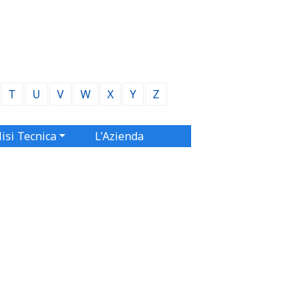
T
U
V
W
X
Y
Z
isi Tecnica
L'Azienda