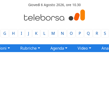
Giovedì 6 Agosto 2026, ore 10.30
G
H
I
J
K
L
M
N
O
P
Q
R
S
ioni
Rubriche
Agenda
Video
Anal