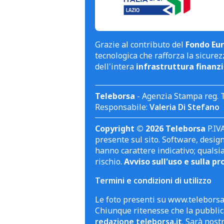
Grazie al contributo del
Fondo Eur
tecnologica che rafforza la sicurezz
dell'intera
infrastruttura finanzi
Teleborsa
- Agenzia Stampa reg. 
Responsabile:
Valeria Di Stefano
Copyright © 2026 Teleborsa
P.IVA
presente sul sito. Software, design 
hanno carattere indicativo; qualsi
rischio.
Avviso sull'uso e sulla pr
Termini e condizioni di utilizzo
Le foto presenti su www.teleborsa.
Chiunque ritenesse che la pubblica
redazione teleborsa.it
. Sarà nost