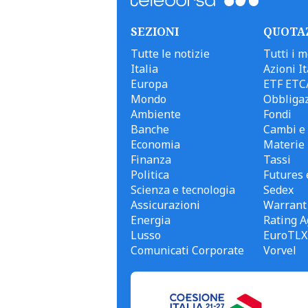
SEZIONI
QUOTA
Tutte le notizie
Tutti i m
Italia
Azioni It
Europa
ETF ETC
Mondo
Obbligaz
Ambiente
Fondi
Banche
Cambi e 
Economia
Materie
Finanza
Tassi
Politica
Futures 
Scienza e tecnologia
Sedex
Assicurazioni
Warrant
Energia
Rating A
Lusso
EuroTLX
Comunicati Corporate
Vorvel