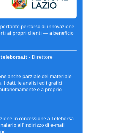
mportante percorso di innovazione
erti ai propri clienti — a beneficio
teleborsa.it
- Direttore
zione anche parziale del materiale
 dati, le analisi ed i grafici
te autonomamente e a proprio
azione in concessione a Teleborsa.
alarlo all'indirizzo di e-mail
ne.