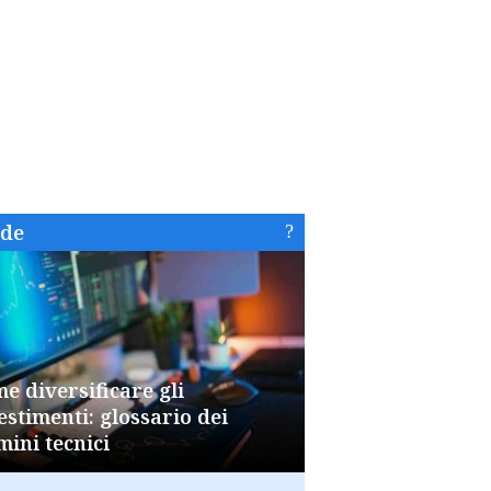
ide
e diversificare gli
estimenti: glossario dei
mini tecnici