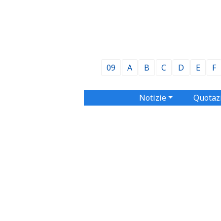
09
A
B
C
D
E
F
Notizie
Quotaz