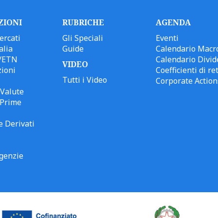
ZIONI
RUBRICHE
AGENDA
ercati
Gli Speciali
Eventi
alia
Guide
Calendario Macr
/ETN
Calendario Divid
VIDEO
ioni
Coefficienti di ret
Tutti i Video
Corporate Action
Valute
 Prime
e Derivati
genzie