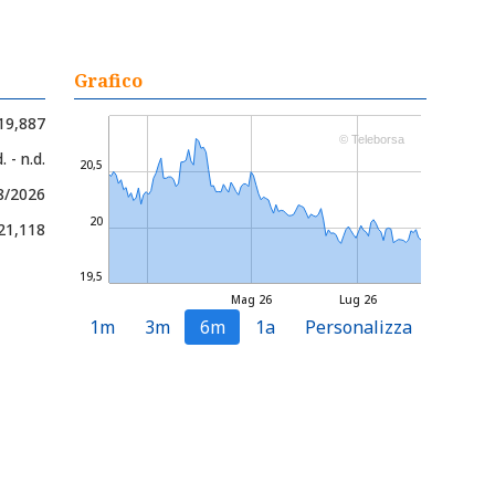
Grafico
19,887
© Teleborsa
. - n.d.
20,5
8/2026
20
 21,118
19,5
Mag 26
Lug 26
1m
3m
6m
1a
Personalizza