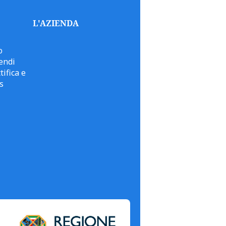
L'AZIENDA
o
endi
tifica e
s