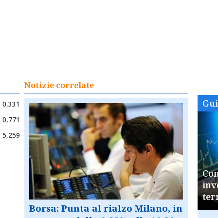
Notizie correlate
Gu
0,331
0,771
5,259
Com
inv
ter
Borsa: Punta al rialzo Milano, in