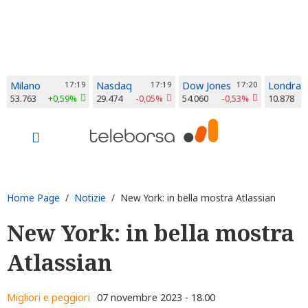
Milano
17:19
Nasdaq
17:19
Dow Jones
17:20
Londra
53.763
+0,59%
29.474
-0,05%
54.060
-0,53%
10.878
Home Page
/
Notizie
/ New York: in bella mostra Atlassian
New York: in bella mostra
Atlassian
Migliori e peggiori
07 novembre 2023 - 18.00