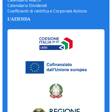
Calendario Macro
Calendario Dividendi
Coefficienti di rettifica e Corporate Actions
L'AZIENDA