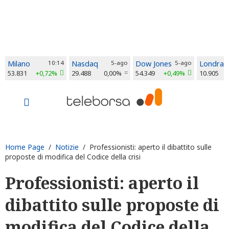
Milano
10:14
Nasdaq
5-ago
Dow Jones
5-ago
Londra
53.831
+0,72%
29.488
0,00%
54.349
+0,49%
10.905
Home Page
/
Notizie
/ Professionisti: aperto il dibattito sulle
proposte di modifica del Codice della crisi
Professionisti: aperto il
dibattito sulle proposte di
modifica del Codice della