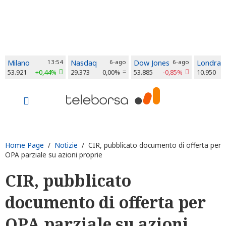
Milano
13:54
Nasdaq
6-ago
Dow Jones
6-ago
Londra
53.921
+0,44%
29.373
0,00%
53.885
-0,85%
10.950
Home Page
/
Notizie
/ CIR, pubblicato documento di offerta per
OPA parziale su azioni proprie
CIR, pubblicato
documento di offerta per
OPA parziale su azioni