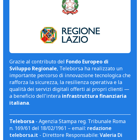
Grazie al contributo del
Fondo Europeo di
Sviluppo Regionale
, Teleborsa ha realizzato un
importante percorso di innovazione tecnologica che
rafforza la sicurezza, la resilienza operativa e la
qualità dei servizi digitali offerti ai propri clienti —
a beneficio dell'intera
infrastruttura finanziaria
italiana
.
Teleborsa
- Agenzia Stampa reg. Tribunale Roma
n. 169/61 del 18/02/1961 – email:
redazione
teleborsa.it
- Direttore Responsabile:
Valeria Di