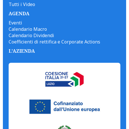
Tutti i Video
AGENDA
Eventi
Calendario Macro
Calendario Dividendi
Coefficienti di rettifica e Corporate Actions
L'AZIENDA