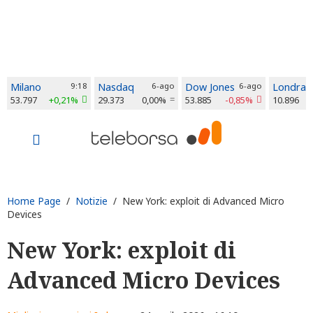
Milano
9:18
Nasdaq
6-ago
Dow Jones
6-ago
Londra
53.797
+0,21%
29.373
0,00%
53.885
-0,85%
10.896
Home Page
/
Notizie
/ New York: exploit di Advanced Micro
Devices
New York: exploit di
Advanced Micro Devices