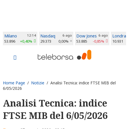
Milano
12:14
Nasdaq
6-ago
Dow Jones
6-ago
Londra
53.896
+0,40%
29.373
0,00%
53.885
-0,85%
10.931
Home Page
/
Notizie
/ Analisi Tecnica: indice FTSE MIB del
6/05/2026
Analisi Tecnica: indice
FTSE MIB del 6/05/2026