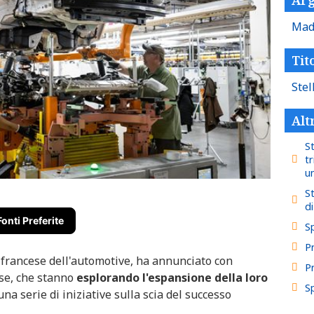
Mad
Tito
Stel
Alt
S
tr
u
St
d
Fonti Preferite
S
P
o-francese dell'automotive, ha annunciato con
P
ese, che stanno
esplorando l'espansione della loro
S
una serie di iniziative sulla scia del successo