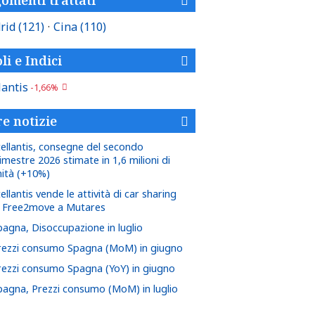
rid
(121)
·
Cina
(110)
li e Indici
lantis
-1,66%
re notizie
tellantis, consegne del secondo
imestre 2026 stimate in 1,6 milioni di
nità (+10%)
ellantis vende le attività di car sharing
i Free2move a Mutares
pagna, Disoccupazione in luglio
rezzi consumo Spagna (MoM) in giugno
rezzi consumo Spagna (YoY) in giugno
pagna, Prezzi consumo (MoM) in luglio