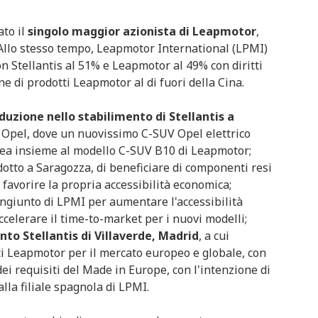
ato il
singolo maggior azionista di Leapmotor
,
Allo stesso tempo, Leapmotor International (LPMI)
on Stellantis al 51% e Leapmotor al 49% con diritti
ne di prodotti Leapmotor al di fuori della Cina.
uzione nello stabilimento di Stellantis a
di Opel, dove un nuovissimo C-SUV Opel elettrico
nea insieme al modello C-SUV B10 di Leapmotor;
otto a Saragozza, di beneficiare di componenti resi
 favorire la propria accessibilità economica;
ongiunto di LPMI per aumentare l'accessibilità
ccelerare il time-to-market per i nuovi modelli;
ento Stellantis di Villaverde, Madrid
, a cui
ti Leapmotor per il mercato europeo e globale, con
dei requisiti del Made in Europe, con l'intenzione di
alla filiale spagnola di LPMI.