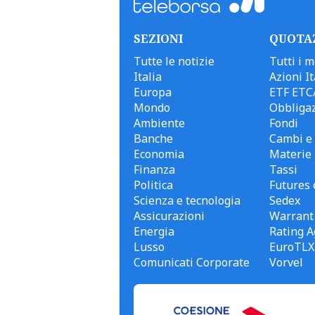
SEZIONI
QUOTA
Tutte le notizie
Tutti i m
Italia
Azioni It
Europa
ETF ETC
Mondo
Obbligaz
Ambiente
Fondi
Banche
Cambi e 
Economia
Materie
Finanza
Tassi
Politica
Futures 
Scienza e tecnologia
Sedex
Assicurazioni
Warrant
Energia
Rating A
Lusso
EuroTLX
Comunicati Corporate
Vorvel