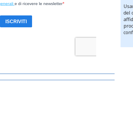
Usar
del 
affi
proc
conf