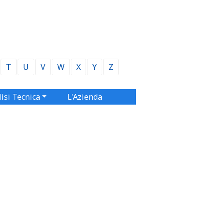
T
U
V
W
X
Y
Z
isi Tecnica
L'Azienda