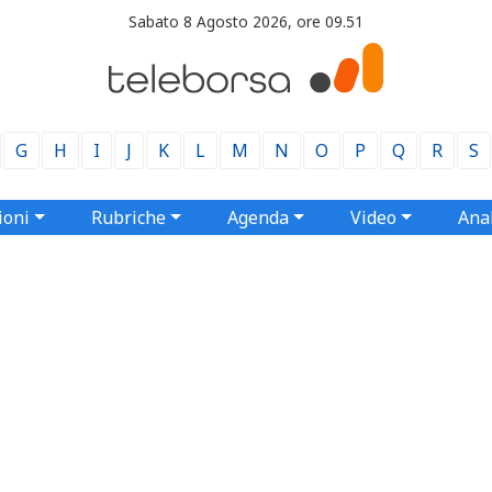
Sabato 8 Agosto 2026, ore 09.51
G
H
I
J
K
L
M
N
O
P
Q
R
S
ioni
Rubriche
Agenda
Video
Anal