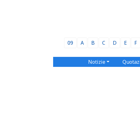
09
A
B
C
D
E
F
Notizie
Quotaz