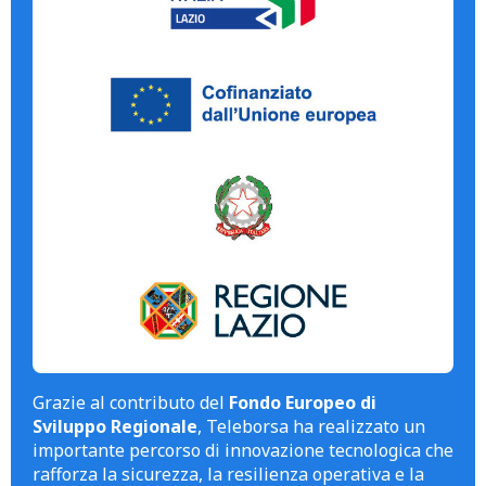
Grazie al contributo del
Fondo Europeo di
Sviluppo Regionale
, Teleborsa ha realizzato un
importante percorso di innovazione tecnologica che
rafforza la sicurezza, la resilienza operativa e la