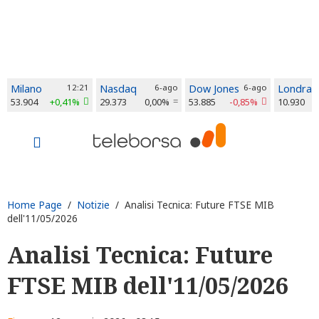
Milano
12:21
Nasdaq
6-ago
Dow Jones
6-ago
Londra
53.904
+0,41%
29.373
0,00%
53.885
-0,85%
10.930
Home Page
/
Notizie
/ Analisi Tecnica: Future FTSE MIB
dell'11/05/2026
Analisi Tecnica: Future
FTSE MIB dell'11/05/2026