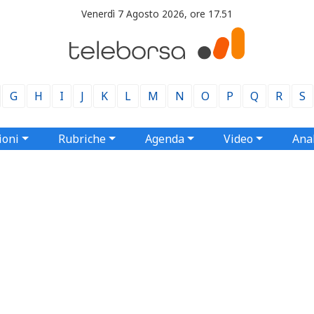
Venerdì 7 Agosto 2026, ore 17.51
G
H
I
J
K
L
M
N
O
P
Q
R
S
ioni
Rubriche
Agenda
Video
Anal