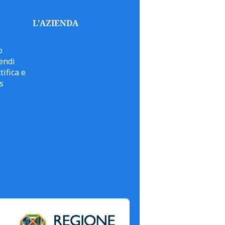
L'AZIENDA
o
endi
tifica e
s