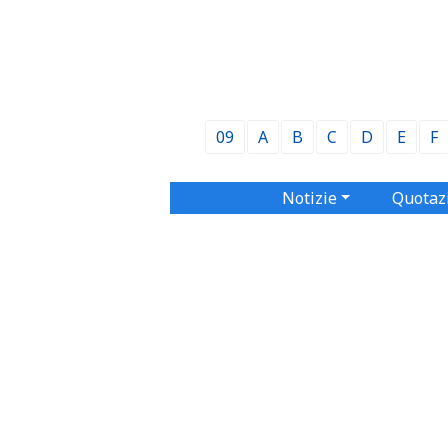
09
A
B
C
D
E
F
Notizie
Quotaz