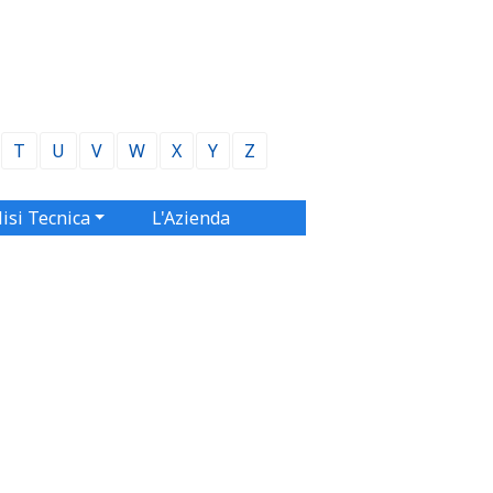
T
U
V
W
X
Y
Z
isi Tecnica
L'Azienda