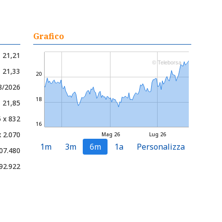
Grafico
21,21
© Teleborsa
- 21,33
20
08/2026
18
- 21,85
 x 832
16
x 2.070
Mag 26
Lug 26
1m
3m
6m
1a
Personalizza
07.480
92.922