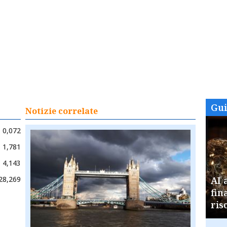
Gu
Notizie correlate
0,072
1,781
4,143
28,269
AI 
fin
ris