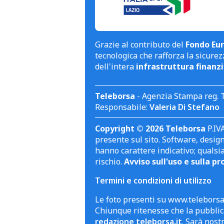
Grazie al contributo del
Fondo Eur
tecnologica che rafforza la sicurezz
dell'intera
infrastruttura finanzi
Teleborsa
- Agenzia Stampa reg. 
Responsabile:
Valeria Di Stefano
Copyright © 2026 Teleborsa
P.IVA
presente sul sito. Software, design 
hanno carattere indicativo; qualsi
rischio.
Avviso sull'uso e sulla pr
Termini e condizioni di utilizzo
Le foto presenti su www.teleborsa.
Chiunque ritenesse che la pubblica
redazione teleborsa.it
. Sarà nost