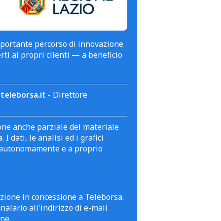
mportante percorso di innovazione
erti ai propri clienti — a beneficio
teleborsa.it
- Direttore
zione anche parziale del materiale
 dati, le analisi ed i grafici
te autonomamente e a proprio
azione in concessione a Teleborsa.
alarlo all'indirizzo di e-mail
ne.