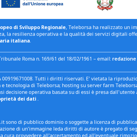
opeo di Sviluppo Regionale
, Teleborsa ha realizzato un i
a, la resilienza operativa e la qualità dei servizi digitali off
aria italiana
.
Tribunale Roma n. 169/61 del 18/02/1961 – email:
redazione 
 00919671008. Tutti i diritti riservati. E' vietata la riprodu
e tecnologia di Teleborsa; hosting su server farm Teleborsa. I
asi decisione operativa basata su di essi è presa dall'uten
oprietà dei dati
.
it sono di pubblico dominio o soggette a licenza di pubblic
zione di un'immagine leda diritti di autore è pregato di segn
ra cura provvedere all'accertamento ed all'eventuale rimozio