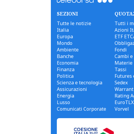
SEZIONI
QUOTA
Tutte le notizie
Tutti i m
Italia
Azioni It
Europa
ETF ETC
Mondo
Obbligaz
Ambiente
Fondi
Banche
Cambi e 
Economia
Materie
Finanza
Tassi
Politica
Futures 
Scienza e tecnologia
Sedex
Assicurazioni
Warrant
Energia
Rating A
Lusso
EuroTLX
Comunicati Corporate
Vorvel