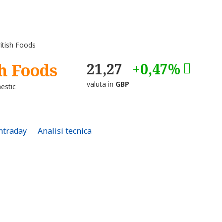
itish Foods
sh Foods
21,27
+0,47%
valuta in
GBP
estic
intraday
Analisi tecnica