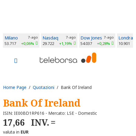
Milano
7-ago
Nasdaq
7-ago
Dow Jones
7-ago
Londra
53.717
+0,06%
29.722
+1,19%
54.037
+0,28%
10.901
Home Page
/
Quotazioni
/ Bank Of Ireland
Bank Of Ireland
ISIN: IE00BD1RP616 - Mercato: LSE - Domestic
17,66
INV.
valuta in
EUR