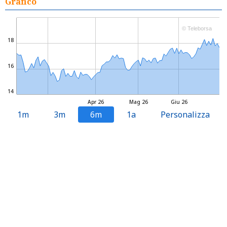
Grafico
© Teleborsa
18
16
14
Apr 26
Mag 26
Giu 26
1m
3m
6m
1a
Personalizza