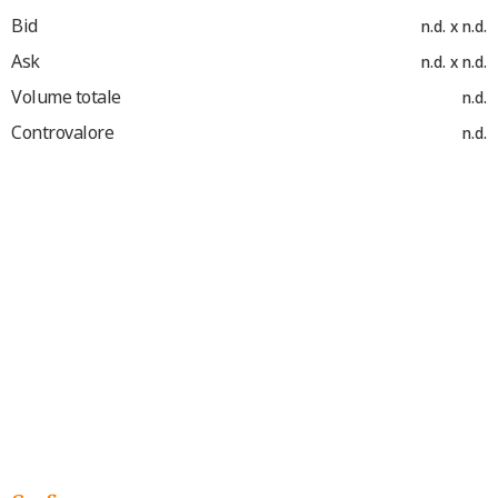
Bid
n.d. x n.d.
Ask
n.d. x n.d.
Volume totale
n.d.
Controvalore
n.d.