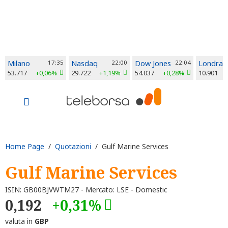
Milano
17:35
Nasdaq
22:00
Dow Jones
22:04
Londra
53.717
+0,06%
29.722
+1,19%
54.037
+0,28%
10.901
Home Page
/
Quotazioni
/ Gulf Marine Services
Gulf Marine Services
ISIN: GB00BJVWTM27 - Mercato: LSE - Domestic
0,192
+0,31%
valuta in
GBP