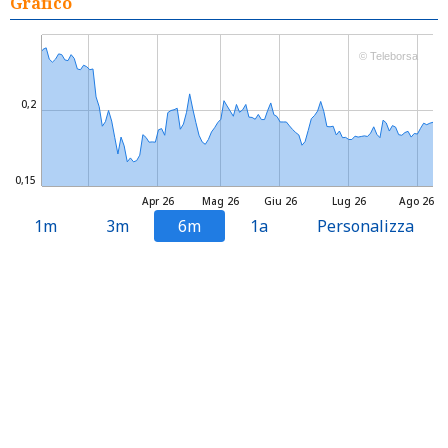
Grafico
© Teleborsa
0,2
0,15
Apr 26
Mag 26
Giu 26
Lug 26
Ago 26
1m
3m
6m
1a
Personalizza