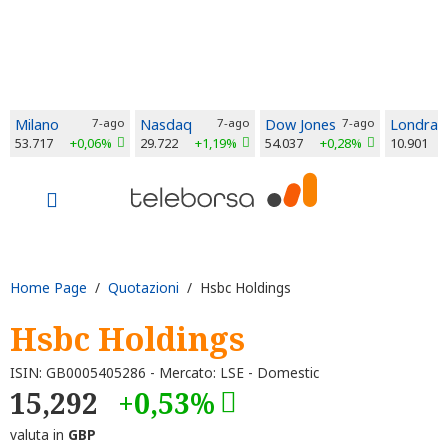
Milano
7-ago
Nasdaq
7-ago
Dow Jones
7-ago
Londra
53.717
+0,06%
29.722
+1,19%
54.037
+0,28%
10.901
Home Page
/
Quotazioni
/ Hsbc Holdings
Hsbc Holdings
ISIN: GB0005405286 - Mercato: LSE - Domestic
15,292
+0,53%
valuta in
GBP