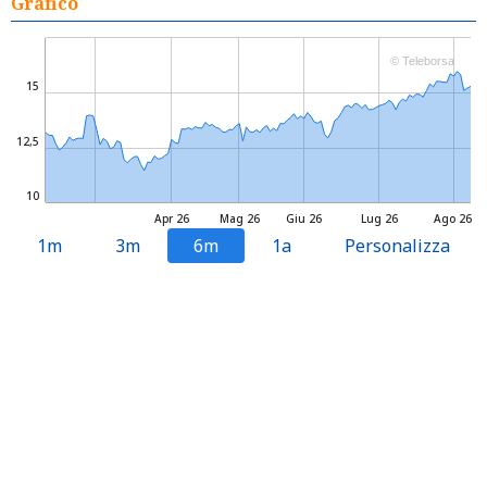
Grafico
© Teleborsa
15
12,5
10
Apr 26
Mag 26
Giu 26
Lug 26
Ago 26
1m
3m
6m
1a
Personalizza