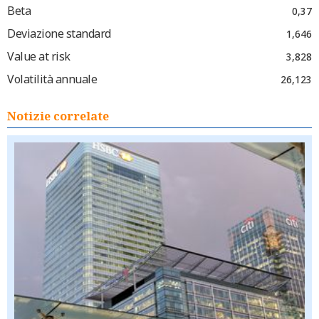
Beta
0,37
Deviazione standard
1,646
Value at risk
3,828
Volatilità annuale
26,123
Notizie correlate