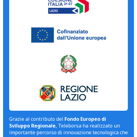
Grazie al contributo del
Fondo Europeo di
Sviluppo Regionale
, Teleborsa ha realizzato un
importante percorso di innovazione tecnologica che