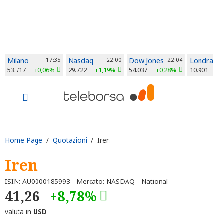
Milano
17:35
Nasdaq
22:00
Dow Jones
22:04
Londra
53.717
+0,06%
29.722
+1,19%
54.037
+0,28%
10.901
Home Page
/
Quotazioni
/ Iren
Iren
ISIN: AU0000185993 - Mercato: NASDAQ - National
41,26
+8,78%
valuta in
USD