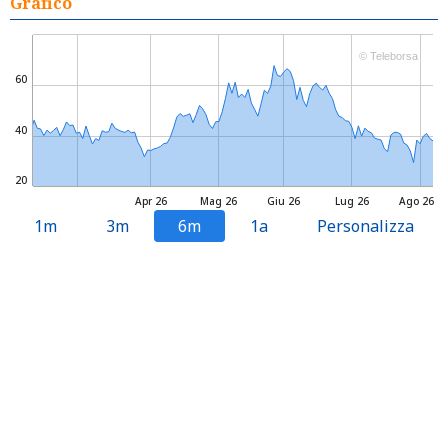
Grafico
© Teleborsa
60
40
20
Apr 26
Mag 26
Giu 26
Lug 26
Ago 26
1m
3m
6m
1a
Personalizza