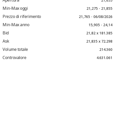
Apertura
21,655
Min-Max oggi
21,275 - 21,855
Prezzo di riferimento
21,765 - 06/08/2026
Min-Max anno
15,905 - 24,14
Bid
21,82 x 181.385
Ask
21,835 x 72.298
Volume totale
214.360
Controvalore
4.631.061