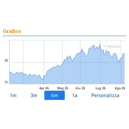
Grafico
© Teleborsa
20
15
Apr 26
Mag 26
Giu 26
Lug 26
Ago 26
1m
3m
6m
1a
Personalizza