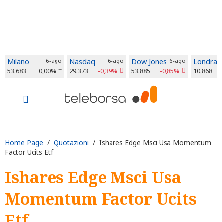
Milano
6-ago
Nasdaq
6-ago
Dow Jones
6-ago
Londra
53.683
0,00%
29.373
-0,39%
53.885
-0,85%
10.868
Home Page
/
Quotazioni
/ Ishares Edge Msci Usa Momentum
Factor Ucits Etf
Ishares Edge Msci Usa
Momentum Factor Ucits
Etf