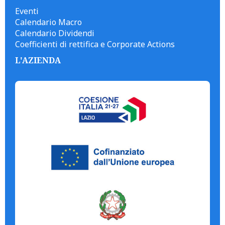
Eventi
Calendario Macro
Calendario Dividendi
Coefficienti di rettifica e Corporate Actions
L'AZIENDA