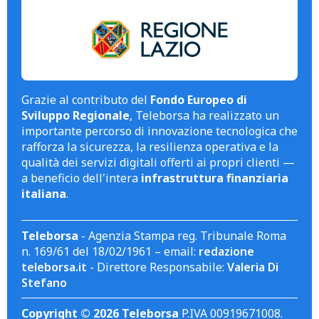
Grazie al contributo del
Fondo Europeo di
Sviluppo Regionale
, Teleborsa ha realizzato un
importante percorso di innovazione tecnologica che
rafforza la sicurezza, la resilienza operativa e la
qualità dei servizi digitali offerti ai propri clienti —
a beneficio dell'intera
infrastruttura finanziaria
italiana
.
Teleborsa
- Agenzia Stampa reg. Tribunale Roma
n. 169/61 del 18/02/1961 – email:
redazione
teleborsa.it
- Direttore Responsabile:
Valeria Di
Stefano
Copyright © 2026 Teleborsa
P.IVA 00919671008.