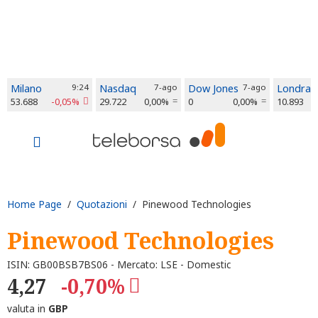
Milano
9:24
Nasdaq
7-ago
Dow Jones
7-ago
Londra
53.688
-0,05%
29.722
0,00%
0
0,00%
10.893
Home Page
/
Quotazioni
/ Pinewood Technologies
Pinewood Technologies
ISIN: GB00BSB7BS06 - Mercato: LSE - Domestic
4,27
-0,70%
valuta in
GBP