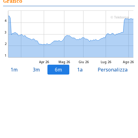
Grafico
© Teleborsa
4
3
2
1
Apr 26
Mag 26
Giu 26
Lug 26
Ago 26
1m
3m
6m
1a
Personalizza