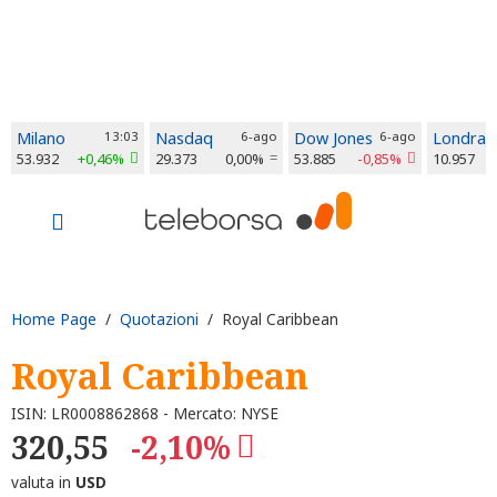
Milano
13:03
Nasdaq
6-ago
Dow Jones
6-ago
Londra
53.932
+0,46%
29.373
0,00%
53.885
-0,85%
10.957
Home Page
/
Quotazioni
/ Royal Caribbean
Royal Caribbean
ISIN: LR0008862868 - Mercato: NYSE
320,55
-2,10%
valuta in
USD