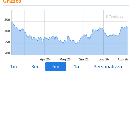
Grafico
© Teleborsa
350
300
250
200
Apr 26
Mag 26
Giu 26
Lug 26
Ago 26
1m
3m
6m
1a
Personalizza