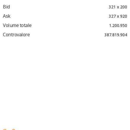
Bid
321 x 200
Ask
327 x 920
Volume totale
1.200.950
Controvalore
387.819.904