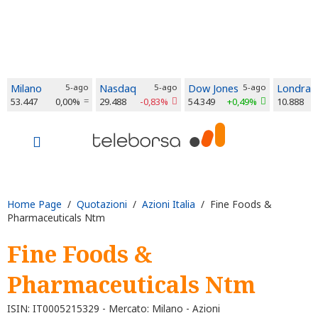
Milano
5-ago
Nasdaq
5-ago
Dow Jones
5-ago
Londra
53.447
0,00%
29.488
-0,83%
54.349
+0,49%
10.888
Home Page
/
Quotazioni
/
Azioni Italia
/ Fine Foods &
Pharmaceuticals Ntm
Fine Foods &
Pharmaceuticals Ntm
ISIN: IT0005215329 - Mercato: Milano - Azioni