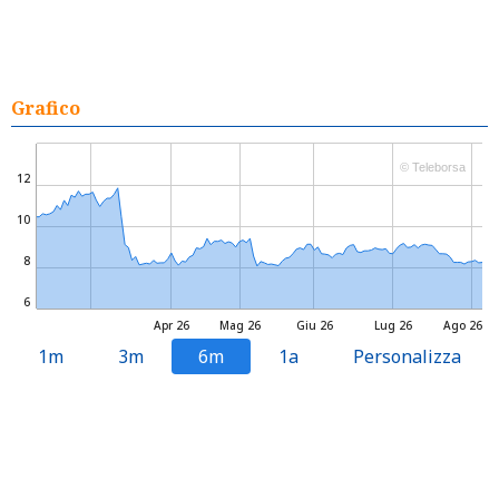
Grafico
© Teleborsa
12
10
8
6
Apr 26
Mag 26
Giu 26
Lug 26
Ago 26
1m
3m
6m
1a
Personalizza