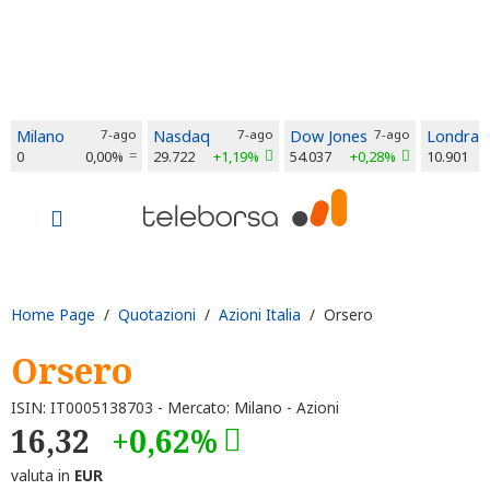
Milano
7-ago
Nasdaq
7-ago
Dow Jones
7-ago
Londra
0
0,00%
29.722
+1,19%
54.037
+0,28%
10.901
Home Page
/
Quotazioni
/
Azioni Italia
/ Orsero
Orsero
ISIN: IT0005138703 - Mercato: Milano - Azioni
16,32
+0,62%
valuta in
EUR