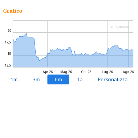
Grafico
© Teleborsa
20
17,5
15
12,5
Apr 26
Mag 26
Giu 26
Lug 26
Ago 26
1m
3m
6m
1a
Personalizza