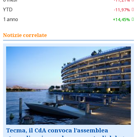
YTD
-11,97%
1 anno
+14,45%
Notizie correlate
Tecma, il CdA convoca l’assemblea