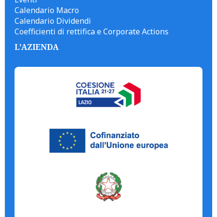
Calendario Macro
Calendario Dividendi
Coefficienti di rettifica e Corporate Actions
L'AZIENDA