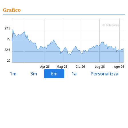
Grafico
© Teleborsa
27,5
25
22,5
20
Apr 26
Mag 26
Giu 26
Lug 26
Ago 26
1m
3m
6m
1a
Personalizza