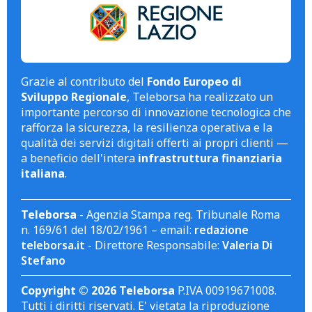
Grazie al contributo del
Fondo Europeo di
Sviluppo Regionale
, Teleborsa ha realizzato un
importante percorso di innovazione tecnologica che
rafforza la sicurezza, la resilienza operativa e la
qualità dei servizi digitali offerti ai propri clienti —
a beneficio dell'intera
infrastruttura finanziaria
italiana
.
Teleborsa
- Agenzia Stampa reg. Tribunale Roma
n. 169/61 del 18/02/1961 – email:
redazione
teleborsa.it
- Direttore Responsabile:
Valeria Di
Stefano
Copyright © 2026 Teleborsa
P.IVA 00919671008.
Tutti i diritti riservati. E' vietata la riproduzione