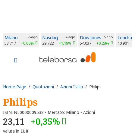
Milano
7-ago
Nasdaq
7-ago
Dow Jones
7-ago
Londra
53.717
+0,06%
29.722
+1,19%
54.037
+0,28%
10.901
Home Page
/
Quotazioni
/
Azioni Italia
/ Philips
Philips
ISIN: NL0000009538 - Mercato: Milano - Azioni
23,11
+0,35%
valuta in
EUR