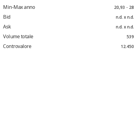
Min-Max anno
20,93 - 28
Bid
n.d. x n.d.
Ask
n.d. x n.d.
Volume totale
539
Controvalore
12.450