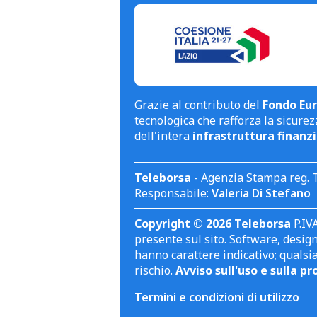
Grazie al contributo del
Fondo Eur
tecnologica che rafforza la sicurezz
dell'intera
infrastruttura finanzi
Teleborsa
- Agenzia Stampa reg. 
Responsabile:
Valeria Di Stefano
Copyright © 2026 Teleborsa
P.IVA
presente sul sito. Software, design 
hanno carattere indicativo; qualsi
rischio.
Avviso sull'uso e sulla pr
Termini e condizioni di utilizzo