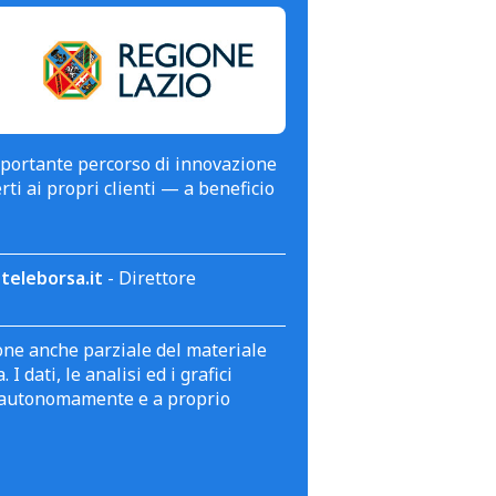
mportante percorso di innovazione
erti ai propri clienti — a beneficio
teleborsa.it
- Direttore
zione anche parziale del materiale
 dati, le analisi ed i grafici
te autonomamente e a proprio