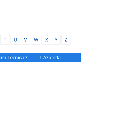
T
U
V
W
X
Y
Z
isi Tecnica
L'Azienda