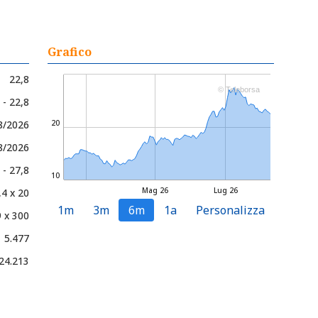
Grafico
22,8
© Teleborsa
 - 22,8
08/2026
20
8/2026
 - 27,8
10
Mag 26
Lug 26
,4 x 20
1m
3m
6m
1a
Personalizza
9 x 300
5.477
24.213