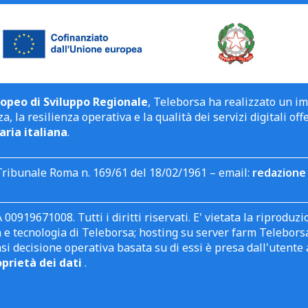
opeo di Sviluppo Regionale
, Teleborsa ha realizzato un i
a, la resilienza operativa e la qualità dei servizi digitali off
aria italiana
.
Tribunale Roma n. 169/61 del 18/02/1961 – email:
redazione 
 00919671008. Tutti i diritti riservati. E' vietata la riprodu
e tecnologia di Teleborsa; hosting su server farm Teleborsa. I
asi decisione operativa basata su di essi è presa dall'uten
oprietà dei dati
.