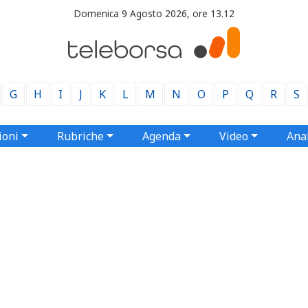
Domenica 9 Agosto 2026, ore 13.12
G
H
I
J
K
L
M
N
O
P
Q
R
S
ioni
Rubriche
Agenda
Video
Anal