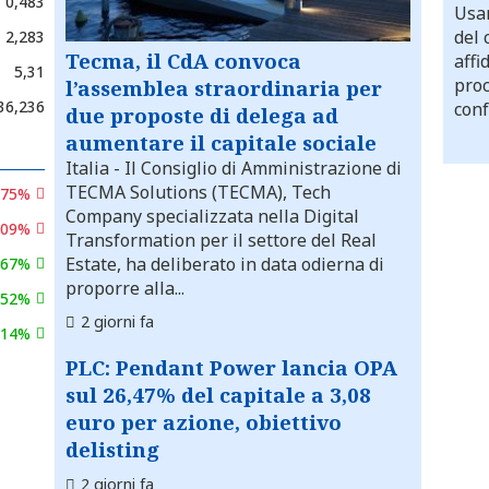
0,483
Usar
del 
2,283
Tecma, il CdA convoca
affi
5,31
proc
l’assemblea straordinaria per
36,236
conf
due proposte di delega ad
aumentare il capitale sociale
Italia
- Il Consiglio di Amministrazione di
TECMA Solutions (TECMA), Tech
,75%
Company specializzata nella Digital
,09%
Transformation per il settore del Real
Estate, ha deliberato in data odierna di
,67%
proporre alla...
,52%
2 giorni fa
,14%
PLC: Pendant Power lancia OPA
sul 26,47% del capitale a 3,08
euro per azione, obiettivo
delisting
2 giorni fa