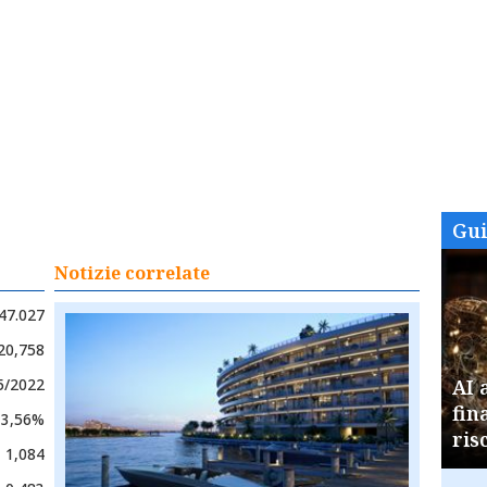
Gu
Notizie correlate
47.027
20,758
05/2022
AI 
fin
3,56%
ris
1,084