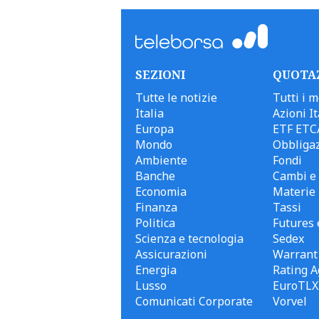
SEZIONI
QUOTA
Tutte le notizie
Tutti i m
Italia
Azioni It
Europa
ETF ETC
Mondo
Obbligaz
Ambiente
Fondi
Banche
Cambi e 
Economia
Materie
Finanza
Tassi
Politica
Futures 
Scienza e tecnologia
Sedex
Assicurazioni
Warrant
Energia
Rating A
Lusso
EuroTLX
Comunicati Corporate
Vorvel