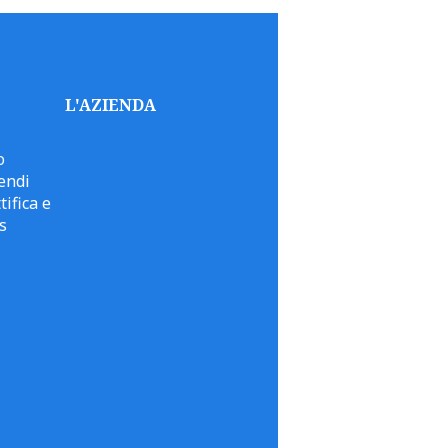
L'AZIENDA
o
endi
tifica e
s