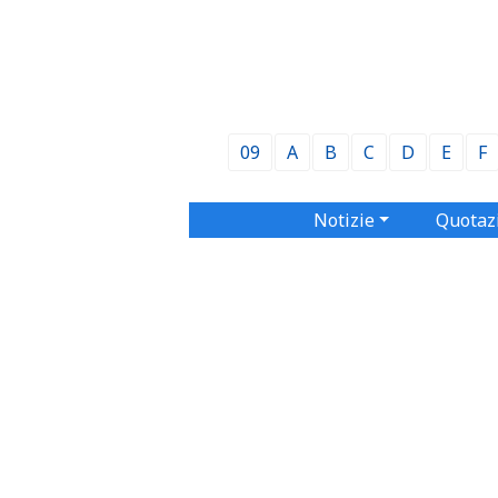
09
A
B
C
D
E
F
Notizie
Quotaz