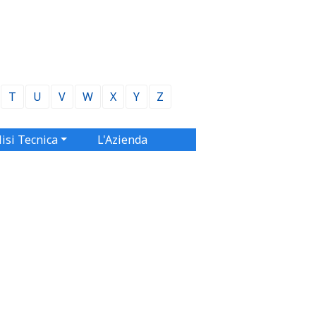
T
U
V
W
X
Y
Z
isi Tecnica
L'Azienda