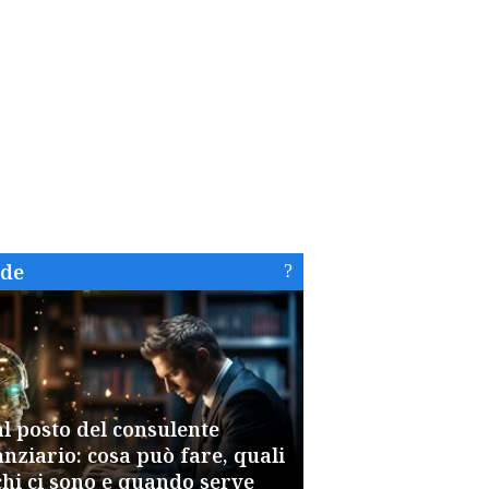
ide
al posto del consulente
anziario: cosa può fare, quali
chi ci sono e quando serve