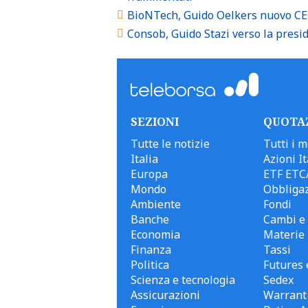
BioNTech, Guido Oelkers nuovo CEO
Consob, Guido Stazi verso la presi
SEZIONI
QUOTA
Tutte le notizie
Tutti i m
Italia
Azioni It
Europa
ETF ETC
Mondo
Obbligaz
Ambiente
Fondi
Banche
Cambi e 
Economia
Materie
Finanza
Tassi
Politica
Futures 
Scienza e tecnologia
Sedex
Assicurazioni
Warrant