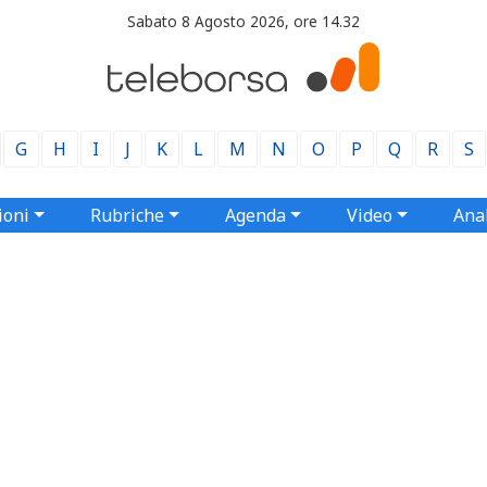
Sabato 8 Agosto 2026, ore 14.32
G
H
I
J
K
L
M
N
O
P
Q
R
S
ioni
Rubriche
Agenda
Video
Anal