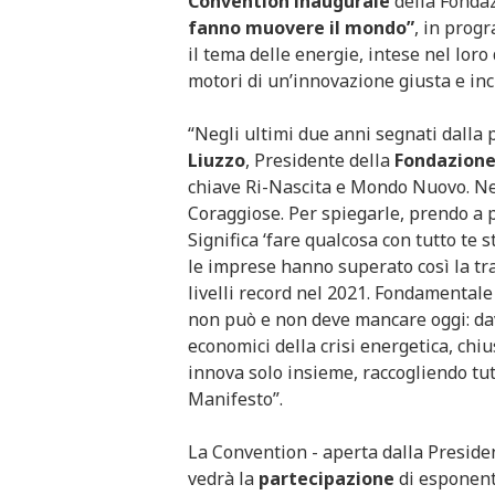
Convention
inaugurale
della Fondaz
fanno muovere il mondo”
, in prog
il tema delle energie, intese nel loro
motori di un’innovazione giusta e inc
“Negli ultimi due anni segnati dalla
Liuzzo
, Presidente della
Fondazione
chiave Ri-Nascita e Mondo Nuovo. Ne
Coraggiose. Per spiegarle, prendo a p
Significa ‘fare qualcosa con tutto te s
le imprese hanno superato così la tra
livelli record nel 2021. Fondamentale
non può e non deve mancare oggi: dava
economici della crisi energetica, chi
innova solo insieme, raccogliendo tutt
Manifesto”.
La Convention - aperta dalla Presiden
vedrà la
partecipazione
di esponenti