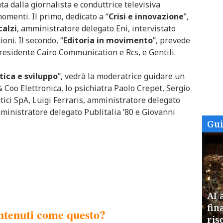
ta dalla giornalista e conduttrice televisiva
momenti. Il primo, dedicato a “
Crisi e innovazione
”,
calzi
, amministratore delegato Eni, intervistato
oni. Il secondo, “
Editoria in movimento
”, prevede
Presidente Cairo Communication e Rcs, e Gentili.
tica e sviluppo
”, vedrà la moderatrice guidare un
& Coo Elettronica, lo psichiatra Paolo Crepet, Sergio
i SpA, Luigi Ferraris, amministratore delegato
mministratore delegato Publitalia ’80 e Giovanni
Gu
AI 
fin
ris