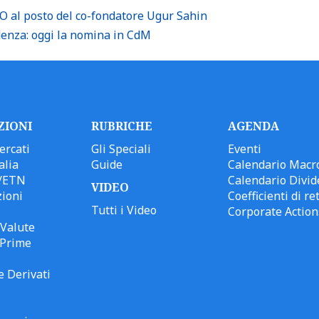
 al posto del co-fondatore Ugur Sahin
denza: oggi la nomina in CdM
ZIONI
RUBRICHE
AGENDA
ercati
Gli Speciali
Eventi
alia
Guide
Calendario Macr
/ETN
Calendario Divid
VIDEO
ioni
Coefficienti di ret
Tutti i Video
Corporate Action
Valute
 Prime
e Derivati