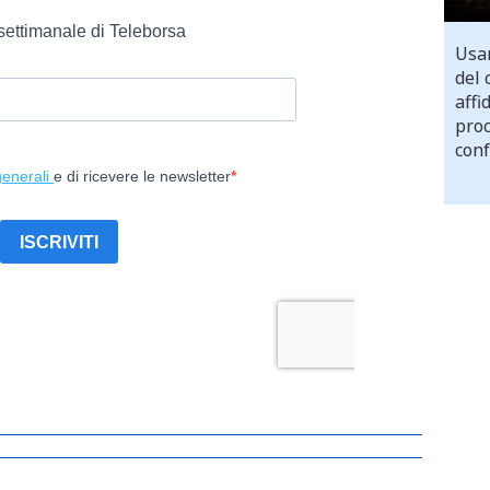
Usar
del 
affi
proc
conf