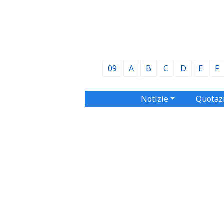
09
A
B
C
D
E
F
Notizie
Quotaz