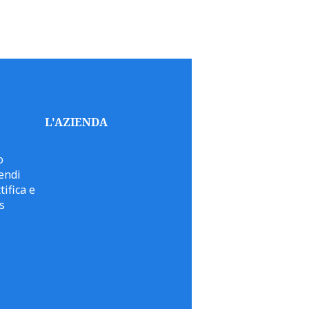
L'AZIENDA
o
endi
tifica e
s