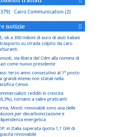
(379)
·
Cairo Communication
(2)
re notizie
, ok a 300 milioni di euro di aiuti italiani
 trasporto su strada colpito da caro
arburanti
onsob, via libera del Cdm alla nomina di
tazi come nuovo presidente
uiss: terzo anno consecutivo al 1° posto
a grandi Atenei non statali nella
assifica Censis
mmercialisti: redditi in crescita
8,3%), tornano a salire praticanti
rna, Monti: rinnovabili sono una delle
oluzioni per decarbonizzazione e
ndipendenza energetica
DP: in Italia superata quota 1,1 GW di
apacità rinnovabile