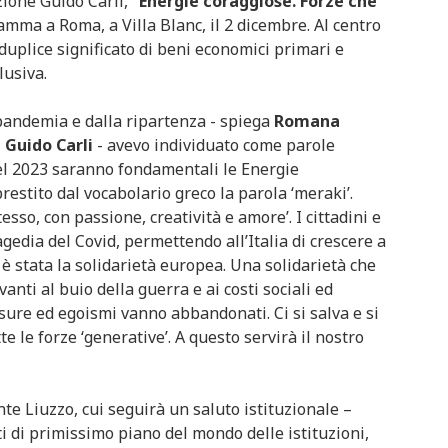
ione Guido Carli,
“Energie coraggiose. Forze che
ramma a Roma, a Villa Blanc, il 2 dicembre. Al centro
 duplice significato di beni economici primari e
lusiva.
 pandemia e dalla ripartenza - spiega
Romana
 Guido Carli
- avevo individuato come parole
l 2023 saranno fondamentali le Energie
restito dal vocabolario greco la parola ‘meraki’.
tesso, con passione, creatività e amore’. I cittadini e
gedia del Covid, permettendo all’Italia di crescere a
 è stata la solidarietà europea. Una solidarietà che
nti al buio della guerra e ai costi sociali ed
usure ed egoismi vanno abbandonati. Ci si salva e si
e le forze ‘generative’. A questo servirà il nostro
te Liuzzo, cui seguirà un saluto istituzionale –
 di primissimo piano del mondo delle istituzioni,