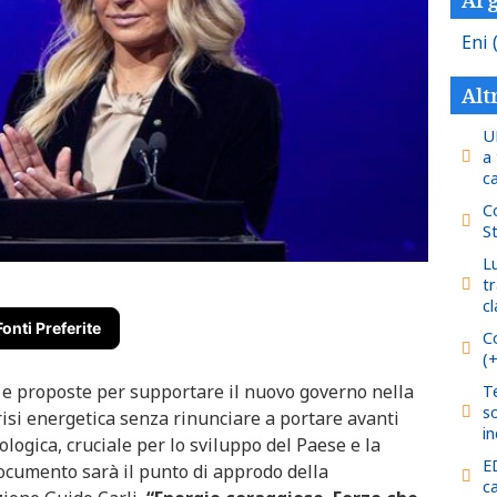
Eni
Alt
UE
a
c
C
S
L
tr
cl
Fonti Preferite
Co
(+
 e proposte per supportare il nuovo governo nella
Te
s
risi energetica senza rinunciare a portare avanti
i
logica, cruciale per lo sviluppo del Paese e la
E
 documento sarà il punto di approdo della
c