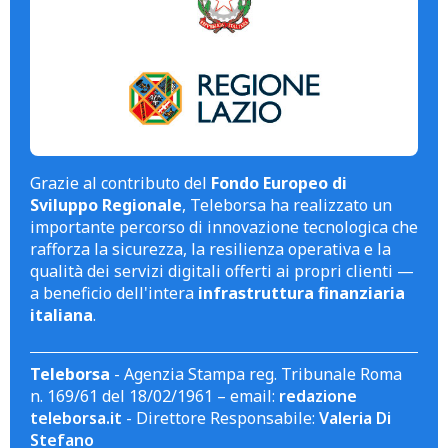
Grazie al contributo del
Fondo Europeo di
Sviluppo Regionale
, Teleborsa ha realizzato un
importante percorso di innovazione tecnologica che
rafforza la sicurezza, la resilienza operativa e la
qualità dei servizi digitali offerti ai propri clienti —
a beneficio dell'intera
infrastruttura finanziaria
italiana
.
Teleborsa
- Agenzia Stampa reg. Tribunale Roma
n. 169/61 del 18/02/1961 – email:
redazione
teleborsa.it
- Direttore Responsabile:
Valeria Di
Stefano