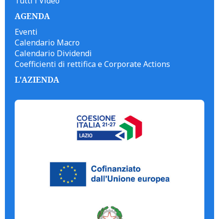
Tutti i Video
AGENDA
Eventi
Calendario Macro
Calendario Dividendi
Coefficienti di rettifica e Corporate Actions
L'AZIENDA