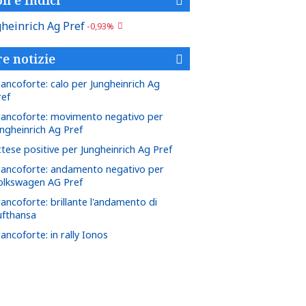
heinrich Ag Pref
-0,93%
re notizie
rancoforte: calo per Jungheinrich Ag
ref
rancoforte: movimento negativo per
ungheinrich Ag Pref
ttese positive per Jungheinrich Ag Pref
rancoforte: andamento negativo per
olkswagen AG Pref
rancoforte: brillante l'andamento di
ufthansa
ancoforte: in rally Ionos