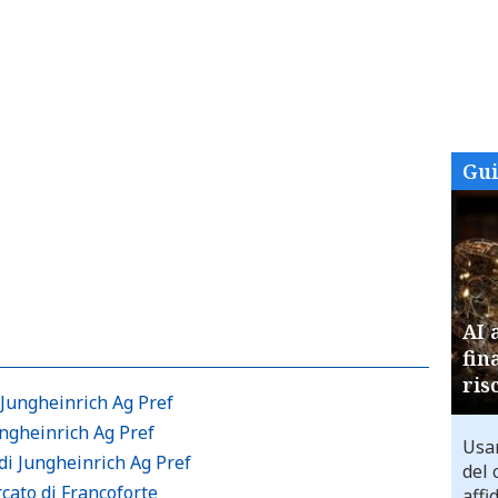
Gu
AI 
fin
ris
 Jungheinrich Ag Pref
ungheinrich Ag Pref
Usar
di Jungheinrich Ag Pref
del 
cato di Francoforte
affi