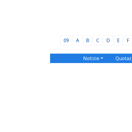
09
A
B
C
D
E
F
Notizie
Quotaz