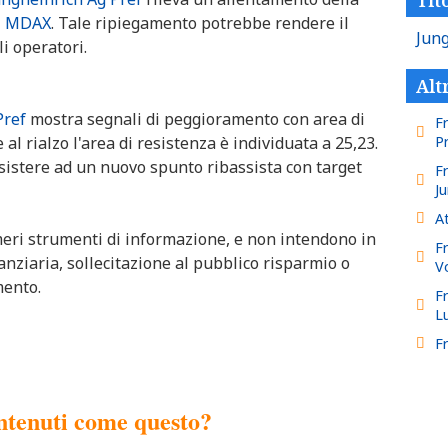
l
MDAX
. Tale ripiegamento potrebbe rendere il
Jung
li operatori.
Alt
Pref
mostra segnali di peggioramento con area di
F
al rialzo l'area di resistenza è individuata a 25,23.
P
istere ad un nuovo spunto ribassista con target
F
J
A
meri strumenti di informazione, e non intendono in
F
nziaria, sollecitazione al pubblico risparmio o
V
mento.
F
L
Fr