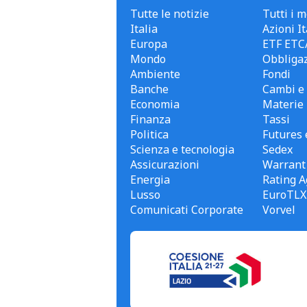
Tutte le notizie
Tutti i m
Italia
Azioni It
Europa
ETF ETC
Mondo
Obbligaz
Ambiente
Fondi
Banche
Cambi e 
Economia
Materie
Finanza
Tassi
Politica
Futures 
Scienza e tecnologia
Sedex
Assicurazioni
Warrant
Energia
Rating A
Lusso
EuroTLX
Comunicati Corporate
Vorvel