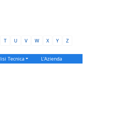
T
U
V
W
X
Y
Z
isi Tecnica
L'Azienda