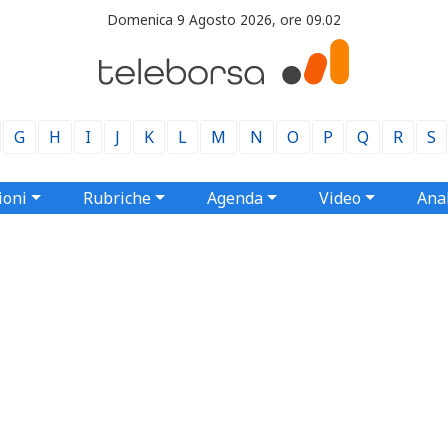
Domenica 9 Agosto 2026, ore 09.02
G
H
I
J
K
L
M
N
O
P
Q
R
S
ioni
Rubriche
Agenda
Video
Anal