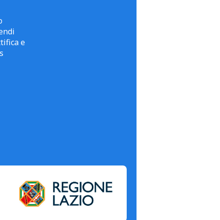
o
endi
tifica e
s