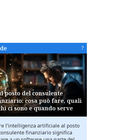
ide
al posto del consulente
anziario: cosa può fare, quali
chi ci sono e quando serve
e l’intelligenza artificiale al posto
consulente finanziario significa
dare a un software una parte del