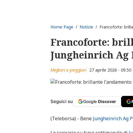
Home Page
/
Notizie
/ Francoforte: brill
Francoforte: bril
Jungheinrich Ag 
Migliori e peggiori
27 aprile 2026 - 09.50
Seguici su
Google
Discover
(Teleborsa) - Bene
Jungheinrich Ag P
Lo scenario su base settimanale di
J