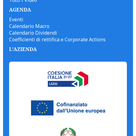
Tutti i Video
AGENDA
Eventi
Calendario Macro
Calendario Dividendi
Coefficienti di rettifica e Corporate Actions
L'AZIENDA