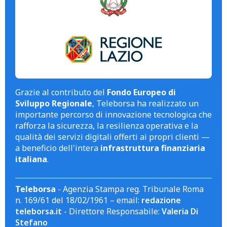
Grazie al contributo del
Fondo Europeo di
Sviluppo Regionale
, Teleborsa ha realizzato un
importante percorso di innovazione tecnologica che
rafforza la sicurezza, la resilienza operativa e la
qualità dei servizi digitali offerti ai propri clienti —
a beneficio dell'intera
infrastruttura finanziaria
italiana
.
Teleborsa
- Agenzia Stampa reg. Tribunale Roma
n. 169/61 del 18/02/1961 – email:
redazione
teleborsa.it
- Direttore Responsabile:
Valeria Di
Stefano