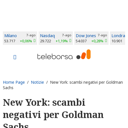
Milano
7-ago
Nasdaq
7-ago
Dow Jones
7-ago
Londra
53.717
+0,06%
29.722
+1,19%
54.037
+0,28%
10.901
Home Page
/
Notizie
/ New York: scambi negativi per Goldman
Sachs
New York: scambi
negativi per Goldman
Sachs