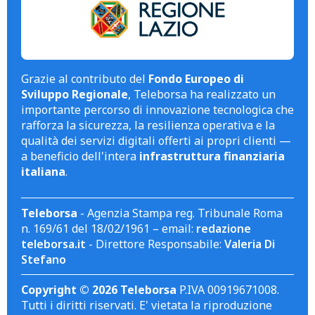
Grazie al contributo del
Fondo Europeo di
Sviluppo Regionale
, Teleborsa ha realizzato un
importante percorso di innovazione tecnologica che
rafforza la sicurezza, la resilienza operativa e la
qualità dei servizi digitali offerti ai propri clienti —
a beneficio dell'intera
infrastruttura finanziaria
italiana
.
Teleborsa
- Agenzia Stampa reg. Tribunale Roma
n. 169/61 del 18/02/1961 – email:
redazione
teleborsa.it
- Direttore Responsabile:
Valeria Di
Stefano
Copyright © 2026 Teleborsa
P.IVA 00919671008.
Tutti i diritti riservati. E' vietata la riproduzione