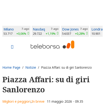
Milano
7-ago
Nasdaq
7-ago
Dow Jones
7-ago
Londra
53.717
+0,06%
29.722
+1,19%
54.037
+0,28%
10.901
Home Page
/
Notizie
/ Piazza Affari: su di giri Sanlorenzo
Piazza Affari: su di giri
Sanlorenzo
Migliori e peggiori
,
In breve
11 maggio 2026 - 09.35