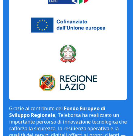
Grazie al contributo del
Fondo Europeo di
Sviluppo Regionale
, Teleborsa ha realizzato un
importante percorso di innovazione tecnologica che
rafforza la sicurezza, la resilienza operativa e la
qualità dei servizi digitali offerti ai propri clienti —