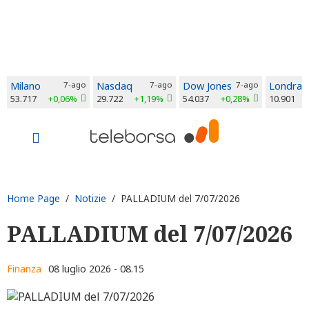
Milano
7-ago
Nasdaq
7-ago
Dow Jones
7-ago
Londra
53.717
+0,06%
29.722
+1,19%
54.037
+0,28%
10.901
Home Page
/
Notizie
/ PALLADIUM del 7/07/2026
PALLADIUM del 7/07/2026
Finanza
08 luglio 2026 - 08.15