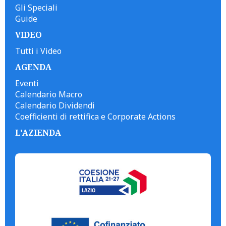
Gli Speciali
Guide
VIDEO
Tutti i Video
AGENDA
Eventi
Calendario Macro
Calendario Dividendi
Coefficienti di rettifica e Corporate Actions
L'AZIENDA