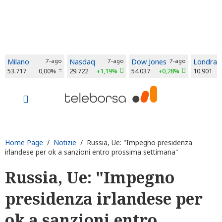
Milano
7-ago
Nasdaq
7-ago
Dow Jones
7-ago
Londra
53.717
0,00%
29.722
+1,19%
54.037
+0,28%
10.901
Home Page
/
Notizie
/ Russia, Ue: "Impegno presidenza
irlandese per ok a sanzioni entro prossima settimana"
Russia, Ue: "Impegno
presidenza irlandese per
ok a sanzioni entro