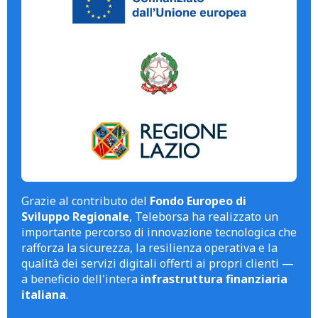
Grazie al contributo del
Fondo Europeo di
Sviluppo Regionale
, Teleborsa ha realizzato un
importante percorso di innovazione tecnologica che
rafforza la sicurezza, la resilienza operativa e la
qualità dei servizi digitali offerti ai propri clienti —
a beneficio dell'intera
infrastruttura finanziaria
italiana
.