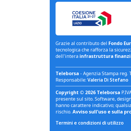
Grazie al contributo del
Fondo Eur
tecnologica che rafforza la sicurezz
dell'intera
infrastruttura finanzi
Teleborsa
- Agenzia Stampa reg. 
Responsabile:
Valeria Di Stefano
Copyright © 2026 Teleborsa
P.IVA
presente sul sito. Software, design 
hanno carattere indicativo; qualsi
rischio.
Avviso sull'uso e sulla pr
Termini e condizioni di utilizzo