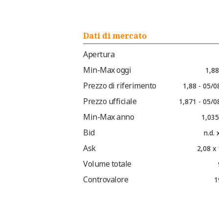
Dati di mercato
Apertura
Min-Max oggi
1,88
Prezzo di riferimento
1,88 - 05/
Prezzo ufficiale
1,871 - 05/0
Min-Max anno
1,035
Bid
n.d. 
Ask
2,08 x
Volume totale
Controvalore
1