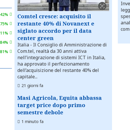
Inve
legg
,42%
Comtel cresce: acquisito il
spes
anal
restante 40% di Novanext e
,75%
comu
siglato accordo per il data
,11%
center green
,84%
Italia
- Il Consiglio di Amministrazione di
Com.tel, realtà da 30 anni attiva
,81%
nell’integrazione di sistemi ICT in Italia,
ha approvato il perfezionamento
dell’acquisizione del restante 40% del
capitale...
21 giorni fa
Masi Agricola, Equita abbassa
target price dopo primo
semestre debole
1 minuto fa