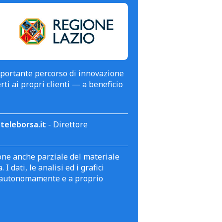
mportante percorso di innovazione
erti ai propri clienti — a beneficio
teleborsa.it
- Direttore
zione anche parziale del materiale
 dati, le analisi ed i grafici
te autonomamente e a proprio