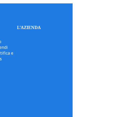
L'AZIENDA
o
endi
tifica e
s