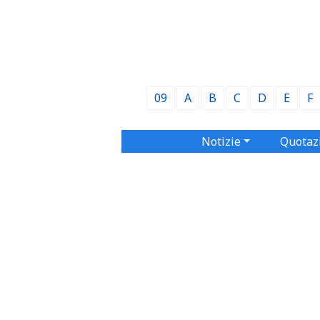
09
A
B
C
D
E
F
Notizie
Quotaz