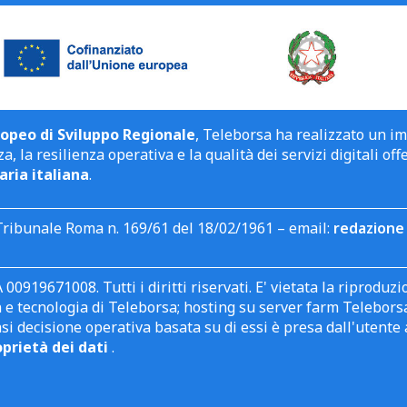
opeo di Sviluppo Regionale
, Teleborsa ha realizzato un i
a, la resilienza operativa e la qualità dei servizi digitali off
aria italiana
.
Tribunale Roma n. 169/61 del 18/02/1961 – email:
redazione 
 00919671008. Tutti i diritti riservati. E' vietata la riprodu
e tecnologia di Teleborsa; hosting su server farm Teleborsa. I
asi decisione operativa basata su di essi è presa dall'uten
oprietà dei dati
.