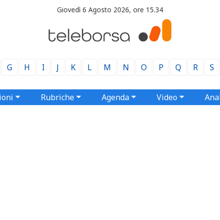
Giovedì 6 Agosto 2026, ore 15.34
G
H
I
J
K
L
M
N
O
P
Q
R
S
ioni
Rubriche
Agenda
Video
Anal