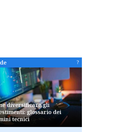
ide
e diversificare gli
estimenti: glossario dei
mini tecnici