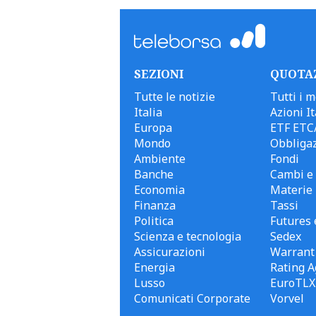
SEZIONI
QUOTA
Tutte le notizie
Tutti i m
Italia
Azioni It
Europa
ETF ETC
Mondo
Obbligaz
Ambiente
Fondi
Banche
Cambi e 
Economia
Materie
Finanza
Tassi
Politica
Futures 
Scienza e tecnologia
Sedex
Assicurazioni
Warrant
Energia
Rating A
Lusso
EuroTLX
Comunicati Corporate
Vorvel