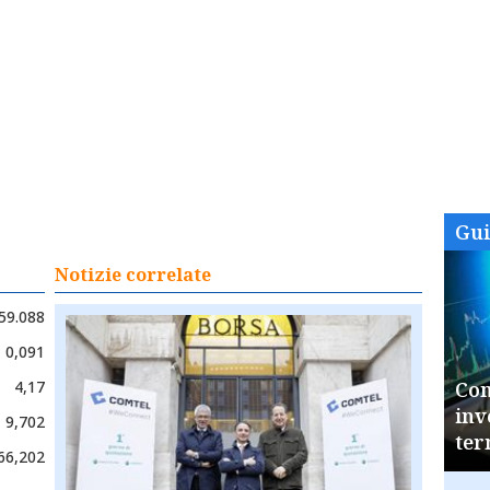
Gu
Notizie correlate
59.088
0,091
4,17
Com
inv
9,702
ter
66,202