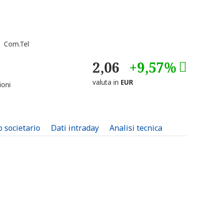
 Com.Tel
2,06
+9,57%
valuta in
EUR
ioni
o societario
Dati intraday
Analisi tecnica