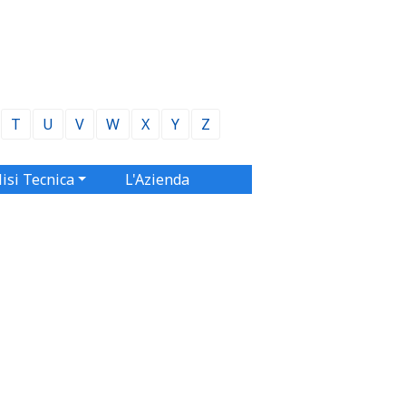
T
U
V
W
X
Y
Z
isi Tecnica
L'Azienda