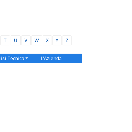
T
U
V
W
X
Y
Z
isi Tecnica
L'Azienda