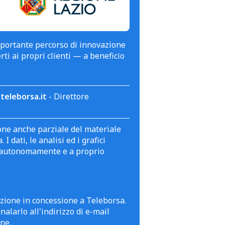
mportante percorso di innovazione
erti ai propri clienti — a beneficio
teleborsa.it
- Direttore
zione anche parziale del materiale
 dati, le analisi ed i grafici
te autonomamente e a proprio
azione in concessione a Teleborsa.
alarlo all'indirizzo di e-mail
ne.