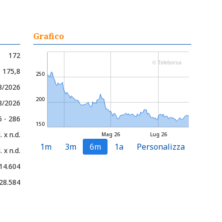
Grafico
172
© Teleborsa
- 175,8
250
8/2026
200
8/2026
5 - 286
150
. x n.d.
Mag 26
Lug 26
1m
3m
6m
1a
Personalizza
. x n.d.
14.604
28.584