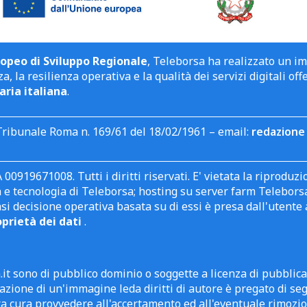
opeo di Sviluppo Regionale
, Teleborsa ha realizzato un i
a, la resilienza operativa e la qualità dei servizi digitali off
aria italiana
.
Tribunale Roma n. 169/61 del 18/02/1961 – email:
redazione 
 00919671008. Tutti i diritti riservati. E' vietata la riprodu
e tecnologia di Teleborsa; hosting su server farm Teleborsa. I
asi decisione operativa basata su di essi è presa dall'uten
oprietà dei dati
.
it sono di pubblico dominio o soggette a licenza di pubblic
zione di un'immagine leda diritti di autore è pregato di segn
ra cura provvedere all'accertamento ed all'eventuale rimozio