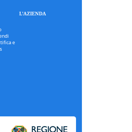
L'AZIENDA
o
endi
tifica e
s