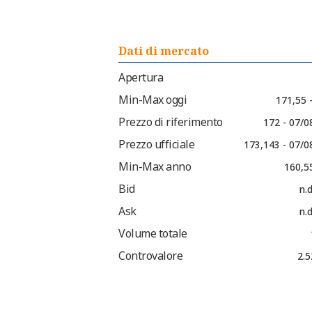
Dati di mercato
Apertura
Min-Max oggi
171,55 
Prezzo di riferimento
172 - 07/0
Prezzo ufficiale
173,143 - 07/0
Min-Max anno
160,5
Bid
n.d
Ask
n.d
Volume totale
Controvalore
2.5