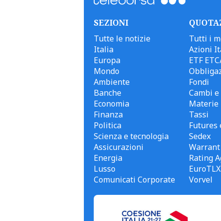
SEZIONI
QUOTA
Tutte le notizie
Tutti i m
Italia
Azioni It
Europa
ETF ETC
Mondo
Obbligaz
Ambiente
Fondi
Banche
Cambi e 
Economia
Materie
Finanza
Tassi
Politica
Futures 
Scienza e tecnologia
Sedex
Assicurazioni
Warrant
Energia
Rating A
Lusso
EuroTLX
Comunicati Corporate
Vorvel