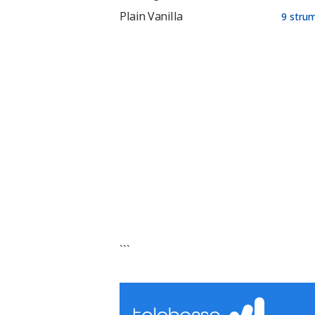
Plain Vanilla
9 stru
```