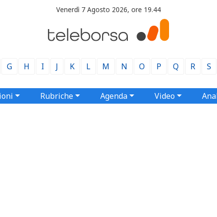
Venerdì 7 Agosto 2026, ore 19.44
G
H
I
J
K
L
M
N
O
P
Q
R
S
ioni
Rubriche
Agenda
Video
Anal