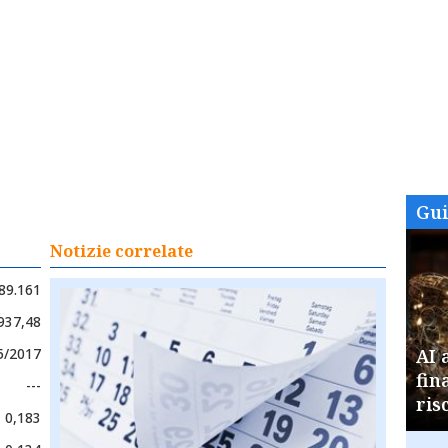
Gu
Notizie correlate
89.161
937,48
05/2017
AI 
fin
---
ris
0,183