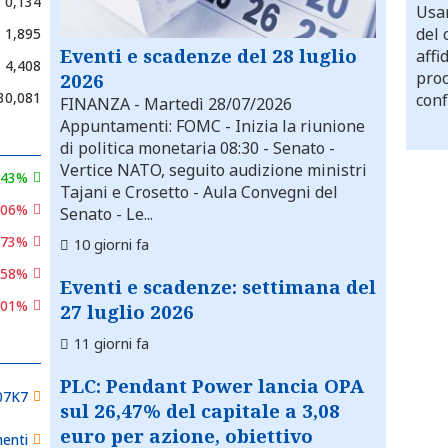
0,134
Usar
del 
1,895
Eventi e scadenze del 28 luglio
affi
4,408
proc
2026
30,081
conf
FINANZA
- Martedì 28/07/2026
Appuntamenti: FOMC - Inizia la riunione
di politica monetaria 08:30 - Senato -
Vertice NATO, seguito audizione ministri
,43%
Tajani e Crosetto - Aula Convegni del
,06%
Senato - Le...
,73%
10 giorni fa
,58%
Eventi e scadenze: settimana del
,01%
27 luglio 2026
11 giorni fa
PLC: Pendant Power lancia OPA
07K7
sul 26,47% del capitale a 3,08
euro per azione, obiettivo
enti