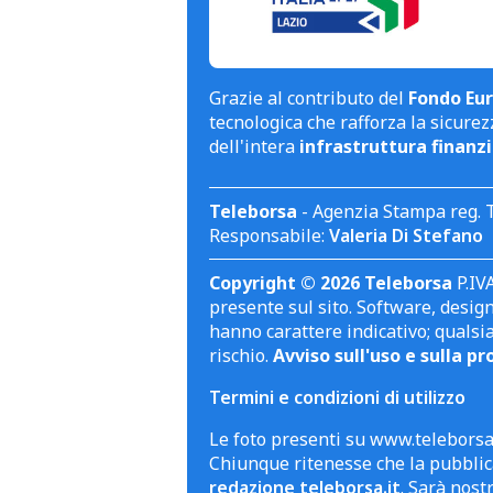
Grazie al contributo del
Fondo Eur
tecnologica che rafforza la sicurezz
dell'intera
infrastruttura finanzi
Teleborsa
- Agenzia Stampa reg. 
Responsabile:
Valeria Di Stefano
Copyright © 2026 Teleborsa
P.IVA
presente sul sito. Software, design 
hanno carattere indicativo; qualsi
rischio.
Avviso sull'uso e sulla pr
Termini e condizioni di utilizzo
Le foto presenti su www.teleborsa.
Chiunque ritenesse che la pubblica
redazione teleborsa.it
. Sarà nost