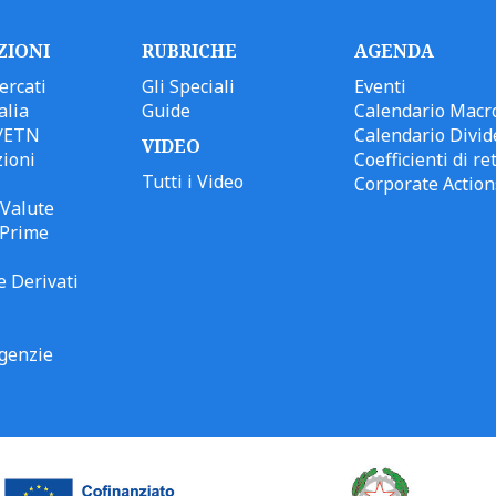
ZIONI
RUBRICHE
AGENDA
ercati
Gli Speciali
Eventi
alia
Guide
Calendario Macr
/ETN
Calendario Divid
VIDEO
ioni
Coefficienti di ret
Tutti i Video
Corporate Action
Valute
 Prime
e Derivati
genzie