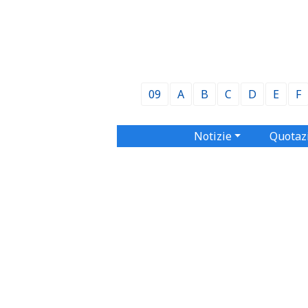
09
A
B
C
D
E
F
Notizie
Quotaz