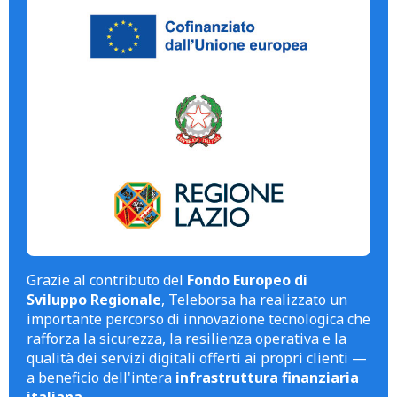
Grazie al contributo del
Fondo Europeo di
Sviluppo Regionale
, Teleborsa ha realizzato un
importante percorso di innovazione tecnologica che
rafforza la sicurezza, la resilienza operativa e la
qualità dei servizi digitali offerti ai propri clienti —
a beneficio dell'intera
infrastruttura finanziaria
italiana
.