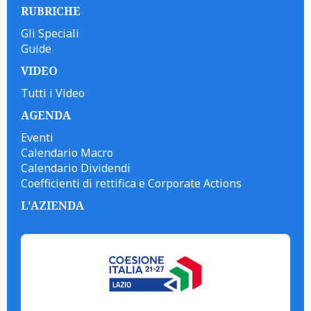
RUBRICHE
Gli Speciali
Guide
VIDEO
Tutti i Video
AGENDA
Eventi
Calendario Macro
Calendario Dividendi
Coefficienti di rettifica e Corporate Actions
L'AZIENDA