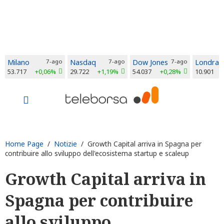
Milano
7-ago
Nasdaq
7-ago
Dow Jones
7-ago
Londra
53.717
+0,06%
29.722
+1,19%
54.037
+0,28%
10.901
Home Page
/
Notizie
/ Growth Capital arriva in Spagna per
contribuire allo sviluppo dell'ecosistema startup e scaleup
Growth Capital arriva in
Spagna per contribuire
allo sviluppo